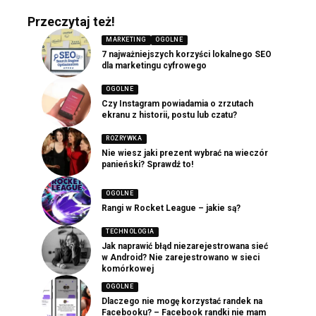
Przeczytaj też!
MARKETING
OGOLNE
7 najważniejszych korzyści lokalnego SEO
dla marketingu cyfrowego
OGOLNE
Czy Instagram powiadamia o zrzutach
ekranu z historii, postu lub czatu?
ROZRYWKA
Nie wiesz jaki prezent wybrać na wieczór
panieński? Sprawdź to!
OGOLNE
Rangi w Rocket League – jakie są?
TECHNOLOGIA
Jak naprawić błąd niezarejestrowana sieć
w Android? Nie zarejestrowano w sieci
komórkowej
OGOLNE
Dlaczego nie mogę korzystać randek na
Facebooku? – Facebook randki nie mam