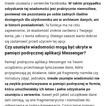
trwale usuwana z serwerów Facebooka.
W takim przypadku
odzyskanie tej wiadomości jest praktycznie niemożliwe,
ponieważ nie pozostawia po sobie żadnych śladów
dostępnych dla użytkownika ani w archiwum danych, ani
w historii powiadomień.
Ta funkcja ma na celu
zapewnienie, że wiadomość zniknie zarówno z Twojego
konta, jak i z konta odbiorcy. Dlatego zawsze warto dobrze
się zastanowić przed użyciem tej opcji.
Czy usunięte wiadomości mogą być ukryte w
pamięci podręcznej aplikacji Messenger?
Pamięć podręczna aplikacji Messenger na Twoim
urządzeniu przechowuje tymczasowe dane, które
przyspieszają jej działanie, takie jak fragmenty rozmów czy
miniatury zdjęć. Jednakże,
trwale usunięte wiadomości nie
są zwykle przechowywane w pamięci podręcznej w formie,
która umożliwiałaby ich łatwe i pełne odzyskanie po
usunięciu z serwerów.
Nawet jeśli jakieś szczątkowe dane
tam istnieją, są one fragmentaryczne i niemożliwe do
odtworzenia w spójną konwersację. Czyszczenie pamięci