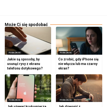
Może Ci się spodobać
PORADNIKI
PORADNIKI
Jakie są sposoby, by
Co zrobić, gdy iPhone się
usunąć rysy z ekranu
nie włącza lub ma czarny
telefonu dotykowego?
ekran?
PORADNIKI
PORADNIKI
Jak używać krokomierza
Jak dzwonić z