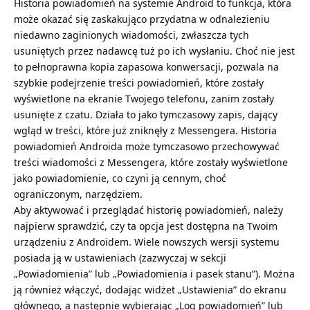
Historia powiadomień na systemie Android to funkcja, która
może okazać się zaskakująco przydatna w odnalezieniu
niedawno zaginionych wiadomości, zwłaszcza tych
usuniętych przez nadawcę tuż po ich wysłaniu. Choć nie jest
to pełnoprawna kopia zapasowa konwersacji, pozwala na
szybkie podejrzenie treści powiadomień, które zostały
wyświetlone na ekranie Twojego telefonu, zanim zostały
usunięte z czatu. Działa to jako tymczasowy zapis, dający
wgląd w treści, które już zniknęły z Messengera. Historia
powiadomień Androida może tymczasowo przechowywać
treści wiadomości z Messengera, które zostały wyświetlone
jako powiadomienie, co czyni ją cennym, choć
ograniczonym, narzędziem.
Aby aktywować i przeglądać historię powiadomień, należy
najpierw sprawdzić, czy ta opcja jest dostępna na Twoim
urządzeniu z Androidem. Wiele nowszych wersji systemu
posiada ją w ustawieniach (zazwyczaj w sekcji
„Powiadomienia” lub „Powiadomienia i pasek stanu”). Można
ją również włączyć, dodając widżet „Ustawienia” do ekranu
głównego, a następnie wybierając „Log powiadomień” lub