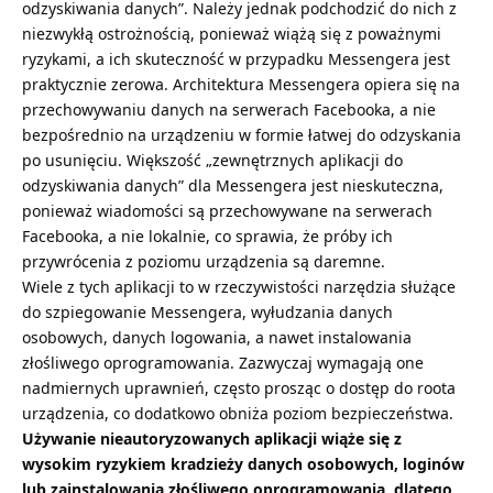
odzyskiwania danych”. Należy jednak podchodzić do nich z
niezwykłą ostrożnością, ponieważ wiążą się z poważnymi
ryzykami, a ich skuteczność w przypadku Messengera jest
praktycznie zerowa. Architektura Messengera opiera się na
przechowywaniu danych na serwerach Facebooka, a nie
bezpośrednio na urządzeniu w formie łatwej do odzyskania
po usunięciu. Większość „zewnętrznych aplikacji do
odzyskiwania danych” dla Messengera jest nieskuteczna,
ponieważ wiadomości są przechowywane na serwerach
Facebooka, a nie lokalnie, co sprawia, że próby ich
przywrócenia z poziomu urządzenia są daremne.
Wiele z tych aplikacji to w rzeczywistości narzędzia służące
do
szpiegowanie Messengera
, wyłudzania danych
osobowych, danych logowania, a nawet instalowania
złośliwego oprogramowania. Zazwyczaj wymagają one
nadmiernych uprawnień, często prosząc o dostęp do roota
urządzenia, co dodatkowo obniża poziom bezpieczeństwa.
Używanie nieautoryzowanych aplikacji wiąże się z
wysokim ryzykiem kradzieży danych osobowych, loginów
lub zainstalowania złośliwego oprogramowania, dlatego