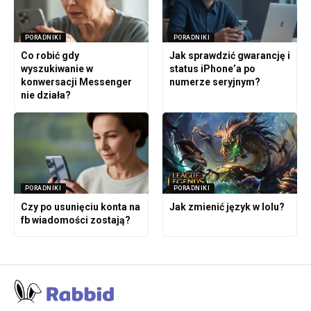
PORADNIKI
PORADNIKI
Co robić gdy
Jak sprawdzić gwarancję i
wyszukiwanie w
status iPhone’a po
konwersacji Messenger
numerze seryjnym?
nie działa?
PORADNIKI
PORADNIKI
Czy po usunięciu konta na
Jak zmienić język w lolu?
fb wiadomości zostają?