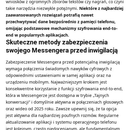
wniosków z ogromnych zbiorów tekstów czy nagrań, co czyni
takie narzędzia niezwykle potężnymi.
Niektóre z najbardziej
zaawansowanych rozwiązań potrafią nawet
przechwytywać dane bezpośrednio z pamięci telefonu,
omijając podstawowe mechanizmy szyfrowania end-to-
end w popularnych aplikacjach.
Skuteczne metody zabezpieczenia
swojego Messengera przed inwigilacją
Zabezpieczenie Messengera przed potencjalną inwigilacją
wymaga połączenia świadomych nawyków cyfrowych z
odpowiednimi ustawieniami w samej aplikacji oraz na
urządzeniu mobilnym. Najważniejszym krokiem jest
konsekwentne korzystanie z funkcji szyfrowania end-to-end,
która w Messengerze jest dostępna w trybie „Tajnych
konwersacji” i domyślnie aktywna w połączeniach głosowych
oraz wideo od 2025 roku. Zawsze upewnij się, że ta opcja
jest aktywna dla najbardziej poufnych rozmów. Regularne
aktualizowanie aplikacji i systemu operacyjnego telefonu
jest kolejnym, często niedocenianym, ale fundamentalnym