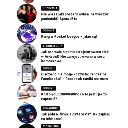
ROZRYWKA
Nie wiesz jaki prezent wybrać na wieczór
panieński? Sprawdź to!
OGOLNE
Rangi w Rocket League – jakie są?
TECHNOLOGIA
Jak naprawić błąd niezarejestrowana sieć
w Android? Nie zarejestrowano w sieci
komórkowej
OGOLNE
Dlaczego nie mogę korzystać randek na
Facebooku? – Facebook randki nie mam
OGOLNE
Kod błędu 0x80004005: co to jest i jak to
naprawić?
PORADNIKI
Jak pobrać filmik z pinteresta? Jak zapisać
na telefonie?
MARKETING