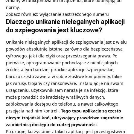
zmiany w funkcjonowaniu urządzenia, które odbiegają od
normy.
Zobacz również:
wyłączanie zastrzeżonego numeru
Dlaczego unikanie nielegalnych aplikacji
do szpiegowania jest kluczowe?
Unikanie nielegalnych aplikacji do szpiegowania jest z wielu
powodów absolutnie istotne, zarówno dla bezpieczeństwa
cyfrowego, jak i dla etyki oraz przestrzegania prawa. Po
pierwsze, oprogramowanie pochodzące z nieoficjalnych
źródeł, a tym bardziej pirackie aplikacje szpiegowskie,
bardzo często zawiera w sobie złośliwe komponenty, takie
jak wirusy, trojany czy ransomware. Instalując je na swoim
urządzeniu, użytkownik sam naraża je na infekcję, która
może prowadzić do kradzieży wrażliwych danych,
zablokowania dostępu do telefonu, a nawet całkowitego
przejęcia nad nim kontroli.
Tego typu aplikacje są często
niczym trojański koń, ukrywający prawdziwe zagrożenie
za obietnicą dostępu do cudzej prywatności.
Po drugie, korzystanie z takich aplikacji jest przestępstwem