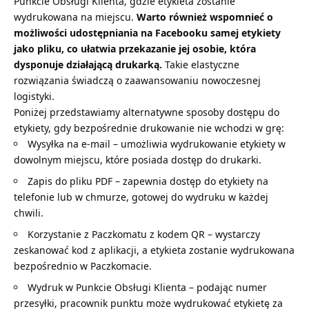
Punkcie Obsługi Klienta, gdzie etykieta zostanie
wydrukowana na miejscu.
Warto również wspomnieć o
możliwości
udostępniania na Facebooku
samej etykiety
jako pliku, co ułatwia przekazanie jej osobie, która
dysponuje działającą drukarką.
Takie elastyczne
rozwiązania świadczą o zaawansowaniu nowoczesnej
logistyki.
Poniżej przedstawiamy alternatywne sposoby dostępu do
etykiety, gdy bezpośrednie drukowanie nie wchodzi w grę:
Wysyłka na e-mail – umożliwia wydrukowanie etykiety w
dowolnym miejscu, które posiada dostęp do drukarki.
Zapis do pliku PDF – zapewnia dostęp do etykiety na
telefonie lub w chmurze, gotowej do wydruku w każdej
chwili.
Korzystanie z Paczkomatu z kodem QR – wystarczy
zeskanować kod z aplikacji, a etykieta zostanie wydrukowana
bezpośrednio w Paczkomacie.
Wydruk w Punkcie Obsługi Klienta – podając numer
przesyłki, pracownik punktu może wydrukować etykietę za