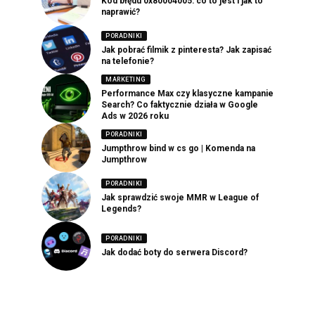
Kod błędu 0x80004005: co to jest i jak to
naprawić?
PORADNIKI
Jak pobrać filmik z pinteresta? Jak zapisać
na telefonie?
MARKETING
Performance Max czy klasyczne kampanie
Search? Co faktycznie działa w Google
Ads w 2026 roku
PORADNIKI
Jumpthrow bind w cs go | Komenda na
Jumpthrow
PORADNIKI
Jak sprawdzić swoje MMR w League of
Legends?
PORADNIKI
Jak dodać boty do serwera Discord?