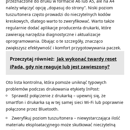
przeznaczone do druku w formacie A6 lub A5, ale na A4
należy włączyć opcję „dopasuj do strony”. Niski poziom
tuszu/tonera często prowadzi do nieczytelnych kodów
kreskowych, dlatego warto to zweryfikować. Warto także
regularnie
dodać aplikacje
producenta drukarki, które
zawierają narzędzia diagnostyczne i aktualizacje
oprogramowania. Dbając o te szczegóły, znacząco
zwiększysz efektywność i komfort przygotowywania paczek.
Przeczytaj również:
Jak wykonać twardy reset
iPada, gdy nie reaguje lub jest zawieszony?
Oto lista kontrolna, która pomoże uniknąć typowych
problemów podczas drukowania etykiety InPost:
Sprawdź połączenie z drukarką – upewnij się, że
smartfon i drukarka są w tej samej sieci Wi-Fi lub poprawnie
połączone przez Bluetooth.
Zweryfikuj poziom tuszu/tonera – niewystarczająca ilość
materiału eksploatacyjnego może skutkować nieczytelną