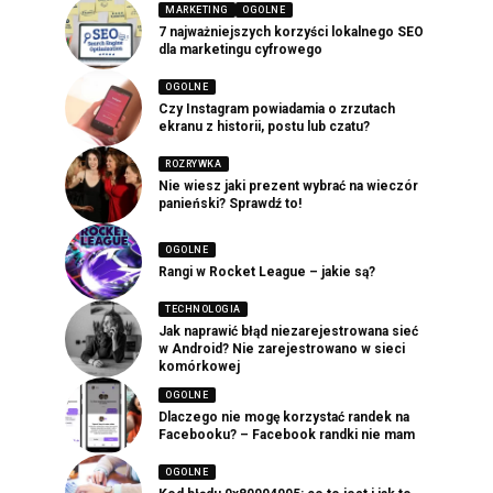
MARKETING
OGOLNE
7 najważniejszych korzyści lokalnego SEO
dla marketingu cyfrowego
OGOLNE
Czy Instagram powiadamia o zrzutach
ekranu z historii, postu lub czatu?
ROZRYWKA
Nie wiesz jaki prezent wybrać na wieczór
panieński? Sprawdź to!
OGOLNE
Rangi w Rocket League – jakie są?
TECHNOLOGIA
Jak naprawić błąd niezarejestrowana sieć
w Android? Nie zarejestrowano w sieci
komórkowej
OGOLNE
Dlaczego nie mogę korzystać randek na
Facebooku? – Facebook randki nie mam
OGOLNE