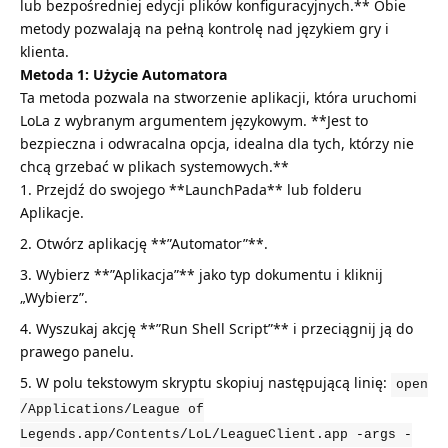
lub bezpośredniej edycji plików konfiguracyjnych.** Obie
metody pozwalają na pełną kontrolę nad językiem gry i
klienta.
Metoda 1: Użycie Automatora
Ta metoda pozwala na stworzenie aplikacji, która uruchomi
LoLa z wybranym argumentem językowym. **Jest to
bezpieczna i odwracalna opcja, idealna dla tych, którzy nie
chcą grzebać w plikach systemowych.**
Przejdź do swojego **LaunchPada** lub folderu
Aplikacje.
Otwórz aplikację **”Automator”**.
Wybierz **”Aplikacja”** jako typ dokumentu i kliknij
„Wybierz”.
Wyszukaj akcję **”Run Shell Script”** i przeciągnij ją do
prawego panelu.
W polu tekstowym skryptu skopiuj następującą linię:
open
/Applications/League of
Legends.app/Contents/LoL/LeagueClient.app -args -