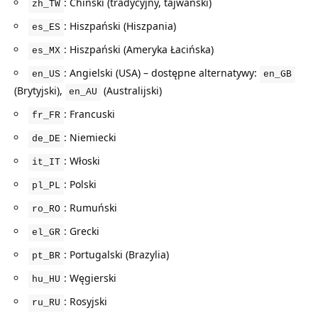
: Chiński (tradycyjny, tajwański)
zh_TW
: Hiszpański (Hiszpania)
es_ES
: Hiszpański (Ameryka Łacińska)
es_MX
: Angielski (USA) – dostępne alternatywy:
en_US
en_GB
(Brytyjski),
(Australijski)
en_AU
: Francuski
fr_FR
: Niemiecki
de_DE
: Włoski
it_IT
: Polski
pl_PL
: Rumuński
ro_RO
: Grecki
el_GR
: Portugalski (Brazylia)
pt_BR
: Węgierski
hu_HU
: Rosyjski
ru_RU