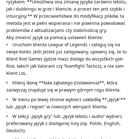
ryzykiem. **Umożliwia ona zmianę języka zarówno tekstu,
jak i dubbingu w grze i kliencie, a proces ten jest szybki i
intuicyjny.** W przeciwieństwie do modyfikacji plików, ta
metoda jest w pełni wspierana i nie powinna powodować
problemów z aktualizacjami czy stabilnością gry.
Aby zmienić język za pomocą ustawień klienta:
Uruchom klienta League of Legends i zaloguj się na
swoje konto. Jeśli jesteś już zalogowany, upewnij się, że to
klient Riot Games (gdzie masz dostęp do wszystkich gier
Riot, takich jak Valorant czy Teamfight Tactics), a nie sam
klient LoL.
Kliknij ikonę **koła zębatego (Ustawienia)**, która
zazwyczaj znajduje się w prawym górnym rogu klienta.
W menu po lewej stronie wybierz zakładkę **„Język”**
lub „Język i region” w nowszych wersjach klienta.
W sekcji „Język gry” lub „Język tekstu i audio” wybierz
preferowany język z dostępnej listy (np. Polski, English,
Deutsch).