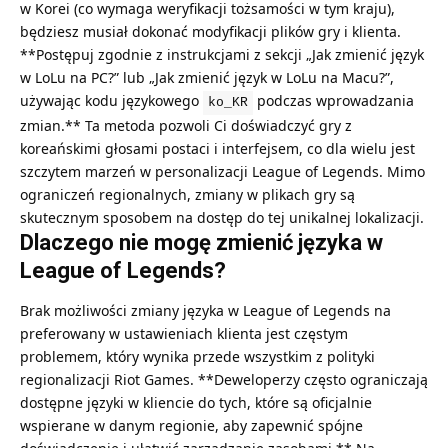
w Korei (co wymaga weryfikacji tożsamości w tym kraju),
będziesz musiał dokonać modyfikacji plików gry i klienta.
**Postępuj zgodnie z instrukcjami z sekcji „Jak zmienić język
w LoLu na PC?” lub „Jak zmienić język w LoLu na Macu?”,
używając kodu językowego
podczas wprowadzania
ko_KR
zmian.** Ta metoda pozwoli Ci doświadczyć gry z
koreańskimi głosami postaci i interfejsem, co dla wielu jest
szczytem marzeń w personalizacji League of Legends. Mimo
ograniczeń regionalnych, zmiany w plikach gry są
skutecznym sposobem na dostęp do tej unikalnej lokalizacji.
Dlaczego nie mogę zmienić języka w
League of Legends?
Brak możliwości zmiany języka w League of Legends na
preferowany w ustawieniach klienta jest częstym
problemem, który wynika przede wszystkim z polityki
regionalizacji Riot Games. **Deweloperzy często ograniczają
dostępne języki w kliencie do tych, które są oficjalnie
wspierane w danym regionie, aby zapewnić spójne