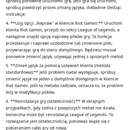
spróbuj ponownie uruchomić grę. Jeśli gra się uruchomi,
spróbuj powtórzyć proces zmiany języka, dokładnie śledząc
instrukcje.
**Użyj opcji „Napraw” w kliencie Riot Games:** Uruchom
klienta Riot Games, przejdź do sekcji League of Legends, a
następnie znajdź opcję naprawy plików gry. Ta funkcja
przeskanuje i naprawi uszkodzone lub zmienione pliki,
przywracając grę do stanu domyślnego. Będziesz musiał
ponownie zmienić język, używając jednej z opisanych metod.
**Zmień język za pomocą ustawień klienta (metoda
standardowa):** Jeśli problem nadal występuje, spróbuj
zmienić język na jeden z domyślnie dostępnych w kliencie
Riot Games. Jeśli ta metoda zadziała, oznacza to, że problem
leży w modyfikacji plików.
**Reinstalacja gry (ostateczność):** W skrajnych
przypadkach, gdy żadna z powyższych metod nie działa,
konieczna może być reinstalacja League of Legends. To
rozwiązanie jest ostatecznością, ponieważ wiąże się z
pobieraniem całej gry od nowa.