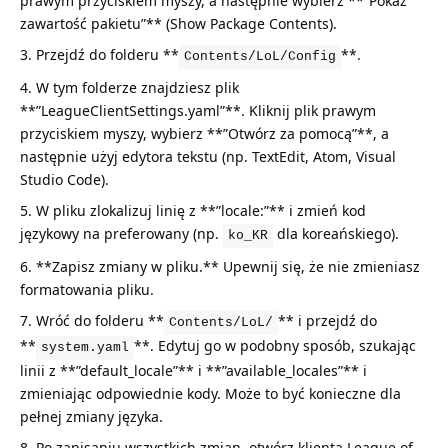
prawym przyciskiem myszy, a następnie wybierz **”Pokaż
zawartość pakietu”** (Show Package Contents).
Przejdź do folderu **
**.
Contents/LoL/Config
W tym folderze znajdziesz plik
**”LeagueClientSettings.yaml”**. Kliknij plik prawym
przyciskiem myszy, wybierz **”Otwórz za pomocą”**, a
następnie użyj edytora tekstu (np. TextEdit, Atom, Visual
Studio Code).
W pliku zlokalizuj linię z **”locale:”** i zmień kod
językowy na preferowany (np.
dla koreańskiego).
ko_KR
**Zapisz zmiany w pliku.** Upewnij się, że nie zmieniasz
formatowania pliku.
Wróć do folderu **
** i przejdź do
Contents/LoL/
**
**. Edytuj go w podobny sposób, szukając
system.yaml
linii z **”default_locale”** i **”available_locales”** i
zmieniając odpowiednie kody. Może to być konieczne dla
pełnej zmiany języka.
Po zapisaniu wszystkich zmian, otwórz klienta League of