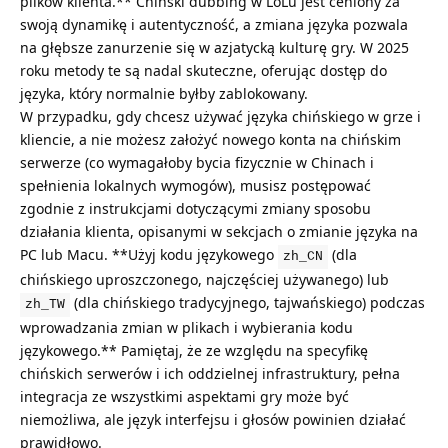
plików klienta.** Chiński dubbing w LoLu jest ceniony za
swoją dynamikę i autentyczność, a zmiana języka pozwala
na głębsze zanurzenie się w azjatycką kulturę gry. W 2025
roku metody te są nadal skuteczne, oferując dostęp do
języka, który normalnie byłby zablokowany.
W przypadku, gdy chcesz używać języka chińskiego w grze i
kliencie, a nie możesz założyć nowego konta na chińskim
serwerze (co wymagałoby bycia fizycznie w Chinach i
spełnienia lokalnych wymogów), musisz postępować
zgodnie z instrukcjami dotyczącymi zmiany sposobu
działania klienta, opisanymi w sekcjach o zmianie języka na
PC lub Macu. **Użyj kodu językowego
(dla
zh_CN
chińskiego uproszczonego, najczęściej używanego) lub
(dla chińskiego tradycyjnego, tajwańskiego) podczas
zh_TW
wprowadzania zmian w plikach i wybierania kodu
językowego.** Pamiętaj, że ze względu na specyfikę
chińskich serwerów i ich oddzielnej infrastruktury, pełna
integracja ze wszystkimi aspektami gry może być
niemożliwa, ale język interfejsu i głosów powinien działać
prawidłowo.