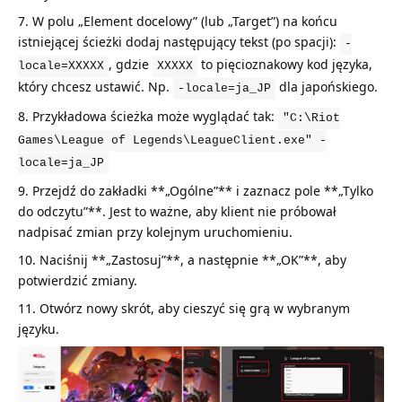
W polu „Element docelowy” (lub „Target”) na końcu
istniejącej ścieżki dodaj następujący tekst (po spacji):
-
, gdzie
to pięcioznakowy kod języka,
locale=XXXXX
XXXXX
który chcesz ustawić. Np.
dla japońskiego.
-locale=ja_JP
Przykładowa ścieżka może wyglądać tak:
"C:\Riot
Games\League of Legends\LeagueClient.exe" -
locale=ja_JP
Przejdź do zakładki **„Ogólne”** i zaznacz pole **„Tylko
do odczytu”**. Jest to ważne, aby klient nie próbował
nadpisać zmian przy kolejnym uruchomieniu.
Naciśnij **„Zastosuj”**, a następnie **„OK”**, aby
potwierdzić zmiany.
Otwórz nowy skrót, aby cieszyć się grą w wybranym
języku.