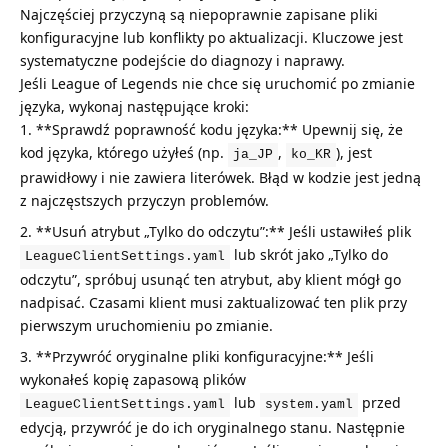
Najczęściej przyczyną są niepoprawnie zapisane pliki
konfiguracyjne lub konflikty po aktualizacji. Kluczowe jest
systematyczne podejście do diagnozy i naprawy.
Jeśli League of Legends nie chce się uruchomić po zmianie
języka, wykonaj następujące kroki:
**Sprawdź poprawność kodu języka:** Upewnij się, że
kod języka, którego użyłeś (np.
,
), jest
ja_JP
ko_KR
prawidłowy i nie zawiera literówek. Błąd w kodzie jest jedną
z najczęstszych przyczyn problemów.
**Usuń atrybut „Tylko do odczytu”:** Jeśli ustawiłeś plik
lub skrót jako „Tylko do
LeagueClientSettings.yaml
odczytu”, spróbuj usunąć ten atrybut, aby klient mógł go
nadpisać. Czasami klient musi zaktualizować ten plik przy
pierwszym uruchomieniu po zmianie.
**Przywróć oryginalne pliki konfiguracyjne:** Jeśli
wykonałeś kopię zapasową plików
lub
przed
LeagueClientSettings.yaml
system.yaml
edycją, przywróć je do ich oryginalnego stanu. Następnie