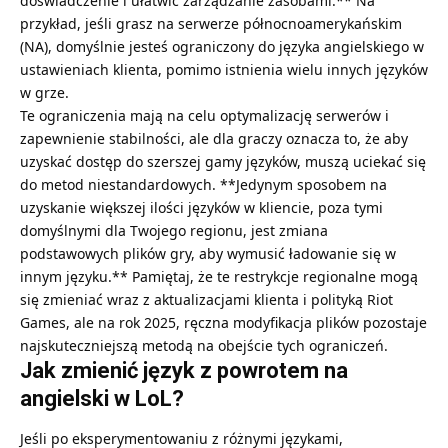
doświadczenie i ułatwić zarządzanie zasobami.** Na
przykład, jeśli grasz na serwerze północnoamerykańskim
(NA), domyślnie jesteś ograniczony do języka angielskiego w
ustawieniach klienta, pomimo istnienia wielu innych języków
w grze.
Te ograniczenia mają na celu optymalizację serwerów i
zapewnienie stabilności, ale dla graczy oznacza to, że aby
uzyskać dostęp do szerszej gamy języków, muszą uciekać się
do metod niestandardowych. **Jedynym sposobem na
uzyskanie większej ilości języków w kliencie, poza tymi
domyślnymi dla Twojego regionu, jest zmiana
podstawowych plików gry, aby wymusić ładowanie się w
innym języku.** Pamiętaj, że te restrykcje regionalne mogą
się zmieniać wraz z aktualizacjami klienta i polityką Riot
Games, ale na rok 2025, ręczna modyfikacja plików pozostaje
najskuteczniejszą metodą na obejście tych ograniczeń.
Jak zmienić język z powrotem na
angielski w LoL?
Jeśli po eksperymentowaniu z różnymi językami,