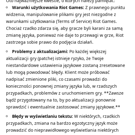
Oto najważniejsze kwestie, o których należy pamiętać:
Warunki użytkowania Riot Games:
Z prawnego punktu
widzenia, manipulowanie plikami gry jest niezgodne z
warunkami użytkowania (Terms of Service) Riot Games.
Chociaż rzadko zdarza się, aby gracze byli karani za samą
zmianę języka, ponieważ nie daje to przewagi w grze, Riot
zastrzega sobie prawo do podjęcia działań.
Problemy z aktualizacjami:
Po każdej większej
aktualizacji gry (patche) istnieje ryzyko, że Twoje
niestandardowe ustawienia językowe zostaną zresetowane
lub mogą powodować błędy. Klient może próbować
nadpisać zmienione pliki, co czasami prowadzi do
konieczności ponownej zmiany języka lub, w rzadszych
przypadkach, problemów z uruchomieniem gry. **Zawsze
bądź przygotowany na to, by po aktualizacji ponownie
sprawdzić i ewentualnie zastosować zmiany językowe.**
Błędy w wyświetlaniu tekstu:
W niektórych, rzadkich
przypadkach, zmiana na bardzo egzotyczny język może
prowadzić do nieprawidłowego wyświetlania niektórych