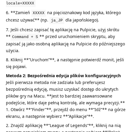
locale=XXXXX
**Zamień
na pięcioznakowy kod języka, którego
XXXXX
chcesz używać** (np.
dla japońskiego).
ja_JP
Jeśli chcesz zapisać tę aplikację na Pulpicie, użyj skrótu
**
** przed uruchomieniem skryptu, aby
Command + S
zapisać ją jako osobną aplikację na Pulpicie do późniejszego
użycia.
Kliknij **”Uruchom”**, a następnie potwierdź monit, jeśli
się pojawi.
Metoda 2: Bezpośrednia edycja plików konfiguracyjnych
Jeśli pierwsza metoda nie zadziała lub preferujesz
bezpośrednią edycję, musisz uzyskać dostęp do ukrytych
plików gry na Macu. **Jest to bardziej zaawansowane
podejście, które daje pełną kontrolę, ale wymaga precyzji.**
Otwórz **”Finder”**, przejdź do menu **”Idź”** na górze
ekranu, a następnie wybierz **”Aplikacje”**.
Znajdź aplikację **”League of Legends”**, kliknij na nią