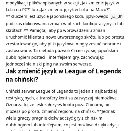
modyfikacji plików opisanych w sekcji „Jak zmienić język w
LoLu na PC?” lub „Jak zmienić język w LoLu na Macu?”.
**Kluczem jest użycie japońskiego kodu językowego
ja_JP
podczas dokonywania zmian w plikach konfiguracyjnych lub
skrótach.** Pamiętaj, aby po wprowadzeniu zmian
uruchomić klienta z nowo utworzonego skrótu lub po prostu
zrestartować go, aby pliki językowe mogły zostać pobrane i
zastosowane. Ta metoda pozwoli Ci cieszyć się japońskim
dubbingiem postaci i interfejsem gry, zachowując
jednocześnie niski ping na swoim serwerze.
Jak zmienić język w League of Legends
na chiński?
Chiński serwer League of Legends to jeden z najbardziej
restrykcyjnych, a transfery kont są zazwyczaj niemożliwe.
Oznacza to, że jeśli założyłeś konto poza Chinami, nie
możesz po prostu zmienić regionu na chiński. **Jednak
wielu graczy pragnie doświadczyć gry z chińskim
dubbingiem lub interfejsem, co jest możliwe dzięki edycji