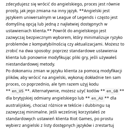
zdecydujesz się wrócić do angielskiego, proces jest równie
prosty, jak jego zmiana na inny język. **Angielski jest
językiem uniwersalnym w League of Legends i często jest
domyślną opcją lub jedną z najłatwiej dostępnych w
ustawieniach klienta.** Powrót do angielskiego jest
zazwyczaj bezpiecznym wyborem, który minimalizuje ryzyko
problemów z kompatybilnością czy aktualizacjami. Możesz to
zrobić na dwa sposoby: poprzez standardowe ustawienia
klienta lub ponownie modyfikując pliki gry, jeśli używałeś
niestandardowej metody.
Po dokonaniu zmian w języku klienta za pomocą modyfikacji
plików, aby wrócić na angielski, wykonaj dokładnie ten sam
proces, co poprzednio, ale tym razem użyj kodu
**
**. Alternatywnie, możesz użyć kodów **
**
en_US
en_GB
dla brytyjskiej odmiany angielskiego lub **
** dla
en_AU
australijskiej, chociaż różnice w tekście i dubbingu są
zazwyczaj minimalne. Jeśli wcześniej korzystałeś ze
standardowych ustawień klienta Riot Games, po prostu
wybierz angielski z listy dostępnych języków i zrestartuj