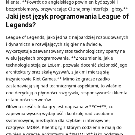
klienta. **Powrót do angielskiego powinien być szybki i
bezproblemowy, przywracając Ci znajomy interfejs i głosy.**
Jaki jest język programowania League of
Legends?
League of Legends, jako jedna z najbardziej rozbudowanych
i dynamicznie rozwijających się gier na świecie,
wykorzystuje zaawansowany stos technologiczny oparty na
wielu językach programowania. **Zrozumienie, jakie
technologie stoją za LoLem, pozwala docenić złożoność jego
architektury oraz skalę wyzwań, z jakimi mierzą się
inżynierowie Riot Games.** Mimo że gracze rzadko
zastanawiają się nad technicznymi aspektami, to właśnie
one decydują o płynności rozgrywki, responsywności klienta
i stabilności serwerów.
Główna część silnika gry jest napisana w **C++**, co
zapewnia wysoką wydajność i kontrolę nad zasobami
systemowymi, niezbędną dla szybkiej i intensywnej
rozgrywki MOBA. Klient gry, z którym codziennie mają do
czynienia gracze, wykorzystuje **HTML5** jako podstawę