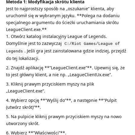
Metoda 1: Modyfikacja skrótu klienta
Jest to najprostszy sposób na „oszukanie” klienta, aby
uruchomił się w wybranym języku. **Polega na dodaniu
specjalnego argumentu do ścieżki uruchamiania skrótu
LeagueClient.exe.**
Otwórz katalog instalacyjny League of Legends.
Domyślnie jest to zazwyczaj
C:/Riot Games/League of
. Jeśli gra jest zainstalowana gdzie indziej, przejdź
Legends
do tej lokalizacji.
Znajdź aplikację **”LeagueClient.exe”**. Upewnij się, że
to jest główny klient, a nie np. „LeagueClientUx.exe”.
Kliknij prawym przyciskiem myszy na plik
„LeagueClient.exe”.
Wybierz opcję **”Wyślij do”**, a następnie **”Pulpit
(utwórz skrót)”**.
Na pulpicie kliknij prawym przyciskiem myszy na nowo
utworzony skrót.
Wybierz **”Właściwości”**.