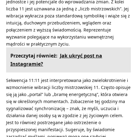
jednostce i jej potencjale do wprowadzania zmian. Z kolei
liczba 11 jest uznawana za jedną z „liczb mistrzowskich”. Jej
wibracja wykracza poza standardową symbolikę i wiąże się z
intuicją, duchowym przebudzeniem, wglądem oraz
połączeniem z wyższą świadomością. Reprezentuje
wyzwanie polegające na wykorzystaniu wewnętrznej
mądrości w praktycznym życiu.
Przeczytaj również:
Jak ukryć post na
Instagramie?
Sekwencja 11:11 jest interpretowana jako zwielokrotnienie i
wzmocnienie wibracji liczby mistrzowskiej 11. Często opisuje
się ją jako „portal” lub „bramę energetyczną”, która otwiera
się w określonych momentach. Zobaczenie tej godziny ma
sygnalizować synchronizację – znak, że myśli, uczucia i
działania danej osoby są w zgodzie z jej życiowym celem.
Jest to również postrzegane jako ostrzeżenie o
przyspieszonej manifestacji. Sugeruje, by świadomie
zarządzać myślami, ponieważ mogą one szybciej