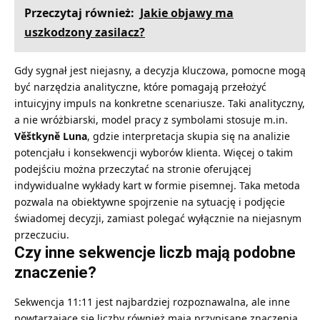
Przeczytaj również:
Jakie objawy ma
uszkodzony zasilacz?
Gdy sygnał jest niejasny, a decyzja kluczowa, pomocne mogą
być narzędzia analityczne, które pomagają przełożyć
intuicyjny impuls na konkretne scenariusze. Taki analityczny,
a nie wróżbiarski, model pracy z symbolami stosuje m.in.
Věštkyně
Luna
, gdzie interpretacja skupia się na analizie
potencjału i konsekwencji wyborów klienta. Więcej o takim
podejściu można przeczytać na stronie oferującej
indywidualne wykłady kart w formie pisemnej. Taka metoda
pozwala na obiektywne spojrzenie na sytuację i podjęcie
świadomej decyzji, zamiast polegać wyłącznie na niejasnym
przeczuciu.
Czy inne sekwencje liczb mają podobne
znaczenie?
Sekwencja 11:11 jest najbardziej rozpoznawalna, ale inne
powtarzające się liczby również mają przypisane znaczenia