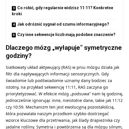
Co robić, gdy regularnie widzisz 11:11? Konkretne
kroki
Jak odróżnić sygnał od szumu informacyjnego?
Czy inne sekwencje liczb mają podobne znaczenie?
Dlaczego mózg „wyłapuje” symetryczne
godziny?
Siatkowaty układ aktywujący (RAS) w pniu mózgu działa jak
filtr dla napływających informacji sensorycznych. Gdy
świadomie lub podświadomie uznamy dany bodziec za
istotny, na przykład sekwencję 11:11, RAS zaczyna go
priorytetyzować. W efekcie mózg „podsuwa” nam tę godzinę,
jednocześnie ignorując inne, nieistotne dane, takie jak 11:12
czy 10:59. Mechanizm ten jest ewolucyjną pozostałością,
która pozwalała naszym przodkom szybko dostrzegać
wzorce kluczowe dla przetrwania, jak ślady drapieżnika czy
jadalne rośliny. Symetria i powtórzenia są dla mózgu silnym,