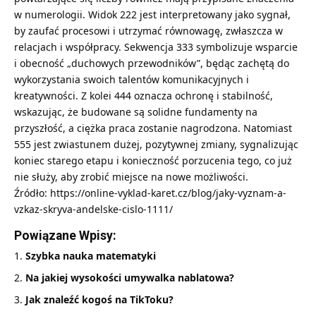
w numerologii. Widok 222 jest interpretowany jako sygnał,
by zaufać procesowi i utrzymać równowagę, zwłaszcza w
relacjach i współpracy. Sekwencja 333 symbolizuje wsparcie
i obecność „duchowych przewodników”, będąc zachętą do
wykorzystania swoich talentów komunikacyjnych i
kreatywności. Z kolei 444 oznacza ochronę i stabilność,
wskazując, że budowane są solidne fundamenty na
przyszłość, a ciężka praca zostanie nagrodzona. Natomiast
555 jest zwiastunem dużej, pozytywnej zmiany, sygnalizując
koniec starego etapu i konieczność porzucenia tego, co już
nie służy, aby zrobić miejsce na nowe możliwości.
Źródło:
https://online-vyklad-karet.cz/blog/jaky-vyznam-a-
vzkaz-skryva-andelske-cislo-1111/
Powiązane Wpisy:
Szybka nauka matematyki
Na jakiej wysokości umywalka nablatowa?
Jak znaleźć kogoś na TikToku?