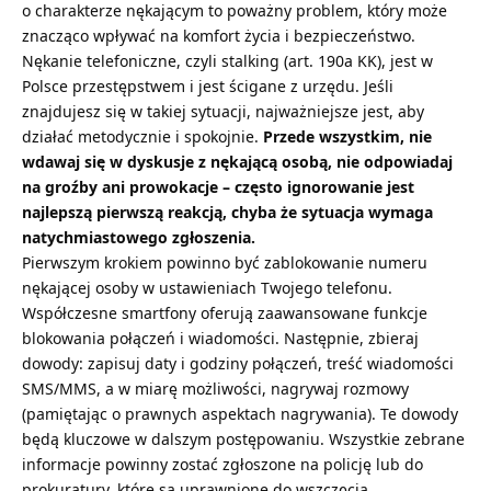
o charakterze nękającym to poważny problem, który może
znacząco wpływać na komfort życia i bezpieczeństwo.
Nękanie telefoniczne, czyli stalking (art. 190a KK), jest w
Polsce przestępstwem i jest ścigane z urzędu. Jeśli
znajdujesz się w takiej sytuacji, najważniejsze jest, aby
działać metodycznie i spokojnie.
Przede wszystkim, nie
wdawaj się w dyskusje z nękającą osobą, nie odpowiadaj
na groźby ani prowokacje – często ignorowanie jest
najlepszą pierwszą reakcją, chyba że sytuacja wymaga
natychmiastowego zgłoszenia.
Pierwszym krokiem powinno być zablokowanie numeru
nękającej osoby w ustawieniach Twojego telefonu.
Współczesne smartfony oferują zaawansowane funkcje
blokowania połączeń i wiadomości. Następnie, zbieraj
dowody: zapisuj daty i godziny połączeń, treść wiadomości
SMS/MMS, a w miarę możliwości, nagrywaj rozmowy
(pamiętając o prawnych aspektach nagrywania). Te dowody
będą kluczowe w dalszym postępowaniu. Wszystkie zebrane
informacje powinny zostać zgłoszone na policję lub do
prokuratury, które są uprawnione do wszczęcia