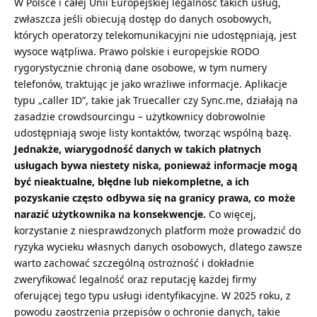
W Polsce i całej Unii Europejskiej legalność takich usług,
zwłaszcza jeśli obiecują dostęp do danych osobowych,
których operatorzy telekomunikacyjni nie udostępniają, jest
wysoce wątpliwa. Prawo polskie i europejskie RODO
rygorystycznie chronią dane osobowe, w tym numery
telefonów, traktując je jako wrażliwe informacje. Aplikacje
typu „caller ID”, takie jak Truecaller czy Sync.me, działają na
zasadzie crowdsourcingu – użytkownicy dobrowolnie
udostępniają swoje listy kontaktów, tworząc wspólną bazę.
Jednakże, wiarygodność danych w takich płatnych
usługach bywa niestety niska, ponieważ informacje mogą
być nieaktualne, błędne lub niekompletne, a ich
pozyskanie często odbywa się na granicy prawa, co może
narazić użytkownika na konsekwencje.
Co więcej,
korzystanie z niesprawdzonych platform może prowadzić do
ryzyka wycieku własnych danych osobowych, dlatego zawsze
warto zachować szczególną ostrożność i dokładnie
zweryfikować legalność oraz reputację każdej firmy
oferującej tego typu usługi identyfikacyjne. W 2025 roku, z
powodu zaostrzenia przepisów o ochronie danych, takie