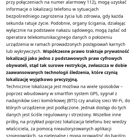
przy połączeniach na numer alarmowy 112), mogą uzyskać
informacje o lokalizacji telefonu w sytuacjach
bezpośredniego zagrożenia życia lub zdrowia, gdy każda
sekunda ratuje życie. Podobnie, organy ścigania, działając
wyłącznie na podstawie nakazu sądowego, mogą żądać od
operatora telekomunikacyjnego danych o położeniu
urządzenia w ramach prowadzonych postępowań karnych
lub wykrywczych.
Współczesne prawo traktuje prywatność
lokalizacji jako jedno z podstawowych praw cyfrowych
obywateli, stąd tak surowe restrykcje, zwłaszcza w dobie
zaawansowanych technologii śledzenia, które czynią
lokalizację wyjątkowo precyzyjną.
Technicznie lokalizacja jest możliwa na wiele sposobów –
poprzez wbudowany w smartfon system GPS, sygnał z
nadajników sieci komórkowej (BTS) czy analizę sieci Wi-Fi, do
których urządzenie jest podłączone. Jednak dostęp do tych
danych jest ściśle regulowany i strzeżony. Wszelkie inne
próby, na przykład poprzez
lokalizacja telefonu bez wiedzy
właściciela, za pomocą nieautoryzowanych aplikacji
szpiegowskich, są nielegalne i mogą prowadzić do bardzo