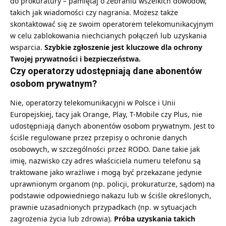
do prokuratury – pamiętaj o zebraniu wszelkich dowodów,
takich jak wiadomości czy nagrania. Możesz także
skontaktować się ze swoim operatorem telekomunikacyjnym
w celu zablokowania niechcianych połączeń lub uzyskania
wsparcia.
Szybkie zgłoszenie jest kluczowe dla ochrony
Twojej prywatności i bezpieczeństwa.
Czy operatorzy udostępniają dane abonentów
osobom prywatnym?
Nie, operatorzy telekomunikacyjni w Polsce i Unii
Europejskiej, tacy jak Orange, Play, T-Mobile czy Plus, nie
udostępniają danych abonentów osobom prywatnym. Jest to
ściśle regulowane przez przepisy o ochronie danych
osobowych, w szczególności przez RODO. Dane takie jak
imię, nazwisko czy adres właściciela numeru telefonu są
traktowane jako wrażliwe i mogą być przekazane jedynie
uprawnionym organom (np. policji, prokuraturze, sądom) na
podstawie odpowiedniego nakazu lub w ściśle określonych,
prawnie uzasadnionych przypadkach (np. w sytuacjach
zagrożenia życia lub zdrowia).
Próba uzyskania takich