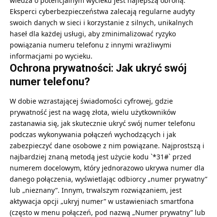
wiedza o potencjalnym wycieku jest najlepszą obroną.
Eksperci cyberbezpieczeństwa zalecają regularne audyty
swoich danych w sieci i korzystanie z silnych, unikalnych
haseł dla każdej usługi, aby zminimalizować ryzyko
powiązania numeru telefonu z innymi wrażliwymi
informacjami po wycieku.
Ochrona prywatności: Jak ukryć swój
numer telefonu?
W dobie wzrastającej świadomości cyfrowej, gdzie
prywatność jest na wagę złota, wielu użytkowników
zastanawia się, jak skutecznie ukryć swój numer telefonu
podczas wykonywania połączeń wychodzących i jak
zabezpieczyć dane osobowe z nim powiązane. Najprostszą i
najbardziej znaną metodą jest użycie kodu `*31#` przed
numerem docelowym, który jednorazowo ukrywa numer dla
danego połączenia, wyświetlając odbiorcy „numer prywatny”
lub „nieznany”. Innym, trwalszym rozwiązaniem, jest
aktywacja opcji „ukryj numer” w ustawieniach smartfona
(często w menu połączeń, pod nazwą „Numer prywatny” lub