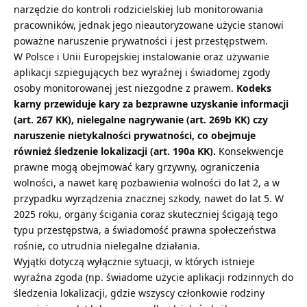
narzędzie do kontroli rodzicielskiej lub monitorowania
pracowników, jednak jego nieautoryzowane użycie stanowi
poważne naruszenie prywatności i jest przestępstwem.
W Polsce i Unii Europejskiej instalowanie oraz używanie
aplikacji szpiegujących bez wyraźnej i świadomej zgody
osoby monitorowanej jest niezgodne z prawem.
Kodeks
karny przewiduje kary za bezprawne uzyskanie informacji
(art. 267 KK), nielegalne nagrywanie (art. 269b KK) czy
naruszenie nietykalności prywatności, co obejmuje
również śledzenie lokalizacji (art. 190a KK).
Konsekwencje
prawne mogą obejmować kary grzywny, ograniczenia
wolności, a nawet karę pozbawienia wolności do lat 2, a w
przypadku wyrządzenia znacznej szkody, nawet do lat 5. W
2025 roku, organy ścigania coraz skuteczniej ścigają tego
typu przestępstwa, a świadomość prawna społeczeństwa
rośnie, co utrudnia nielegalne działania.
Wyjątki dotyczą wyłącznie sytuacji, w których istnieje
wyraźna zgoda (np. świadome użycie aplikacji rodzinnych do
śledzenia lokalizacji, gdzie wszyscy członkowie rodziny