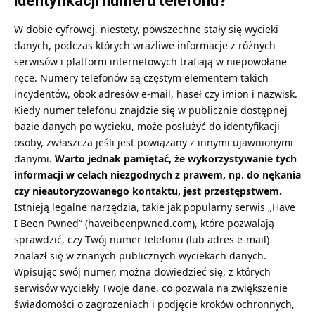
identyfikacji numeru telefonu?
W dobie cyfrowej, niestety, powszechne stały się wycieki
danych, podczas których wrażliwe informacje z różnych
serwisów i platform internetowych trafiają w niepowołane
ręce. Numery telefonów są częstym elementem takich
incydentów, obok adresów e-mail, haseł czy imion i nazwisk.
Kiedy numer telefonu znajdzie się w publicznie dostępnej
bazie danych po wycieku, może posłużyć do identyfikacji
osoby, zwłaszcza jeśli jest powiązany z innymi ujawnionymi
danymi.
Warto jednak pamiętać, że wykorzystywanie tych
informacji w celach niezgodnych z prawem, np. do nękania
czy nieautoryzowanego kontaktu, jest przestępstwem.
Istnieją legalne narzędzia, takie jak popularny serwis „Have
I Been Pwned” (
haveibeenpwned.com
), które pozwalają
sprawdzić, czy Twój numer telefonu (lub adres e-mail)
znalazł się w znanych publicznych wyciekach danych.
Wpisując swój numer, można dowiedzieć się, z których
serwisów wyciekły Twoje dane, co pozwala na zwiększenie
świadomości o zagrożeniach i podjęcie kroków ochronnych,