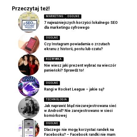
Przeczytaj też!
MARKETING
OGOLNE
7 najważniejszych korzyści lokalnego SEO
dla marketingu cyfrowego
OGOLNE
Czy Instagram powiadamia o zrzutach
ekranu z historii, postu lub czatu?
ROZRYWKA
Nie wiesz jaki prezent wybrać na wieczór
panieński? Sprawdź to!
OGOLNE
Rangi w Rocket League – jakie są?
TECHNOLOGIA
Jak naprawić błąd niezarejestrowana sieć
w Android? Nie zarejestrowano w sieci
komórkowej
OGOLNE
Dlaczego nie mogę korzystać randek na
Facebooku? – Facebook randki nie mam