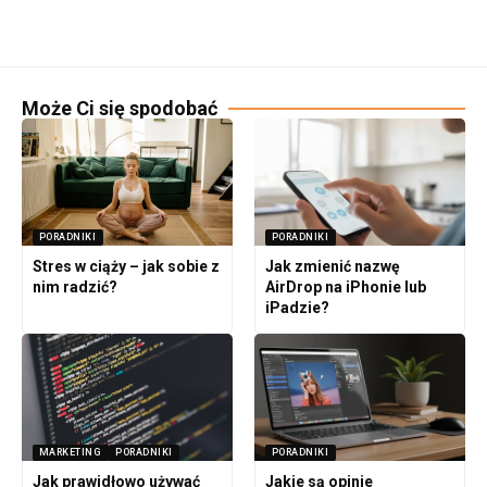
Może Ci się spodobać
PORADNIKI
PORADNIKI
Stres w ciąży – jak sobie z
Jak zmienić nazwę
nim radzić?
AirDrop na iPhonie lub
iPadzie?
MARKETING
PORADNIKI
PORADNIKI
Jak prawidłowo używać
Jakie są opinie