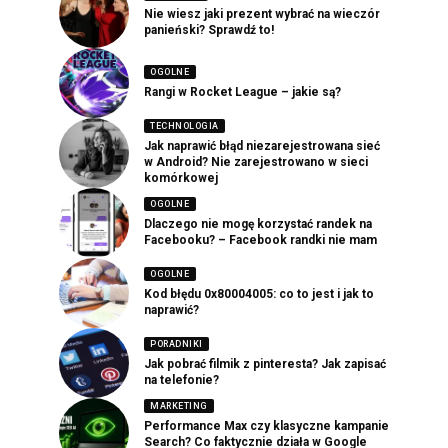
Nie wiesz jaki prezent wybrać na wieczór
panieński? Sprawdź to!
OGOLNE
Rangi w Rocket League – jakie są?
TECHNOLOGIA
Jak naprawić błąd niezarejestrowana sieć
w Android? Nie zarejestrowano w sieci
komórkowej
OGOLNE
Dlaczego nie mogę korzystać randek na
Facebooku? – Facebook randki nie mam
OGOLNE
Kod błędu 0x80004005: co to jest i jak to
naprawić?
PORADNIKI
Jak pobrać filmik z pinteresta? Jak zapisać
na telefonie?
MARKETING
Performance Max czy klasyczne kampanie
Search? Co faktycznie działa w Google