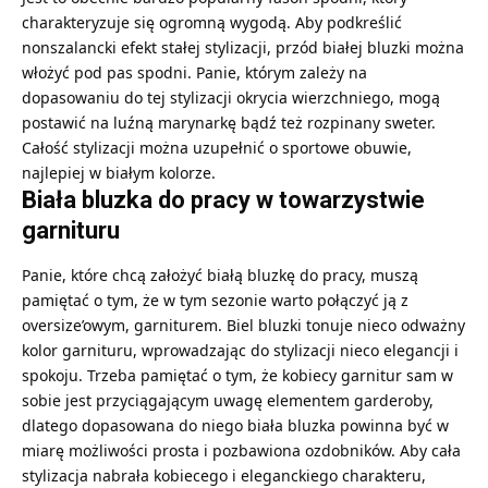
charakteryzuje się ogromną wygodą. Aby podkreślić
nonszalancki efekt stałej stylizacji, przód białej bluzki można
włożyć pod pas spodni. Panie, którym zależy na
dopasowaniu do tej stylizacji okrycia wierzchniego, mogą
postawić na luźną marynarkę bądź też rozpinany sweter.
Całość stylizacji można uzupełnić o sportowe obuwie,
najlepiej w białym kolorze.
Biała bluzka do pracy w towarzystwie
garnituru
Panie, które chcą założyć białą bluzkę do pracy, muszą
pamiętać o tym, że w tym sezonie warto połączyć ją z
oversize’owym, garniturem. Biel bluzki tonuje nieco odważny
kolor garnituru, wprowadzając do stylizacji nieco elegancji i
spokoju. Trzeba pamiętać o tym, że kobiecy garnitur sam w
sobie jest przyciągającym uwagę elementem garderoby,
dlatego dopasowana do niego biała bluzka powinna być w
miarę możliwości prosta i pozbawiona ozdobników. Aby cała
stylizacja nabrała kobiecego i eleganckiego charakteru,