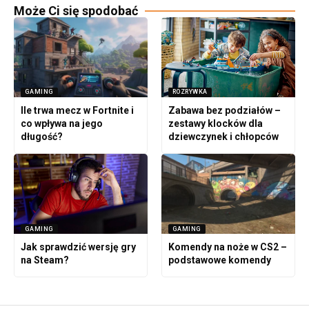
Może Ci się spodobać
GAMING
ROZRYWKA
Ile trwa mecz w Fortnite i
Zabawa bez podziałów –
co wpływa na jego
zestawy klocków dla
długość?
dziewczynek i chłopców
GAMING
GAMING
Jak sprawdzić wersję gry
Komendy na noże w CS2 –
na Steam?
podstawowe komendy