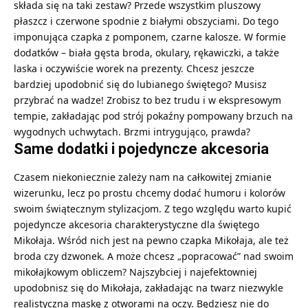
składa się na taki zestaw? Przede wszystkim pluszowy
płaszcz i czerwone spodnie z białymi obszyciami. Do tego
imponująca czapka z pomponem, czarne kalosze. W formie
dodatków – biała gęsta broda, okulary, rękawiczki, a także
laska i oczywiście worek na prezenty. Chcesz jeszcze
bardziej upodobnić się do lubianego świętego? Musisz
przybrać na wadze! Zrobisz to bez trudu i w ekspresowym
tempie, zakładając pod strój pokaźny pompowany brzuch na
wygodnych uchwytach. Brzmi intrygująco, prawda?
Same dodatki i pojedyncze akcesoria
Czasem niekoniecznie zależy nam na całkowitej zmianie
wizerunku, lecz po prostu chcemy dodać humoru i kolorów
swoim świątecznym stylizacjom. Z tego względu warto kupić
pojedyncze akcesoria charakterystyczne dla świętego
Mikołaja. Wśród nich jest na pewno
czapka Mikołaja
, ale też
broda czy dzwonek. A może chcesz „popracować” nad swoim
mikołajkowym obliczem? Najszybciej i najefektowniej
upodobnisz się do Mikołaja, zakładając na twarz niezwykle
realistyczna maskę z otworami na oczy. Będziesz nie do