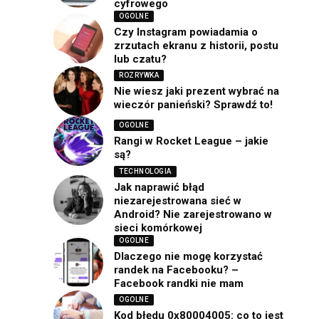
cyfrowego
OGOLNE
Czy Instagram powiadamia o
zrzutach ekranu z historii, postu
lub czatu?
ROZRYWKA
Nie wiesz jaki prezent wybrać na
wieczór panieński? Sprawdź to!
OGOLNE
Rangi w Rocket League – jakie
są?
TECHNOLOGIA
Jak naprawić błąd
niezarejestrowana sieć w
Android? Nie zarejestrowano w
sieci komórkowej
OGOLNE
Dlaczego nie mogę korzystać
randek na Facebooku? –
Facebook randki nie mam
OGOLNE
Kod błędu 0x80004005: co to jest