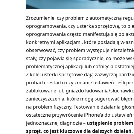
Zrozumienie, czy problem z automatyczną regul
oprogramowania, czy usterką sprzętową, to pier
oprogramowania często manifestują się po aktua
konkretnymi aplikacjami, które posiadają włas
obserwować, czy problem występuje niezależn
stały, czy pojawia się sporadycznie, co może w
problematycznej aplikacji lub cofnięcia ostatniej
Z kolei usterki sprzętowe dają zazwyczaj bardz
próbach restartu czy zmianie ustawień. Jeśli przy
zablokowane lub gniazdo ładowania/słuchawk
zanieczyszczenia, które mogą sugerować błędne
na problem fizyczny. Testowanie działania głoś
ostateczne przywrócenie iPhone’a do ustawień
jednoznacznej diagnozie –
ustąpienie problem
sprzęt, co jest kluczowe dla dalszych działań
.