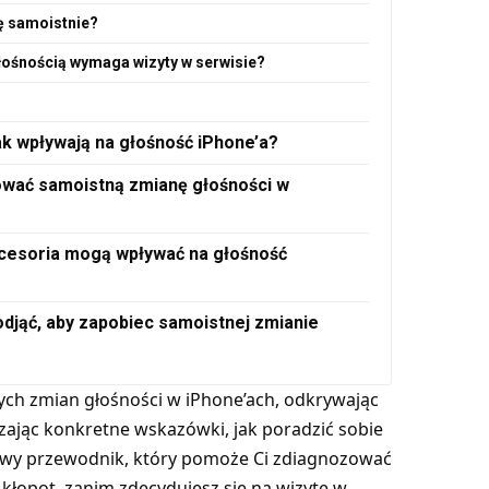
ę samoistnie?
łośnością wymaga wizyty w serwisie?
ak wpływają na głośność iPhone’a?
wać samoistną zmianę głośności w
kcesoria mogą wpływać na głośność
odjąć, aby zapobiec samoistnej zmianie
zych zmian głośności w iPhone’ach, odkrywając
zając konkretne wskazówki, jak poradzić sobie
wy przewodnik, który pomoże Ci zdiagnozować
 kłopot, zanim zdecydujesz się na wizytę w