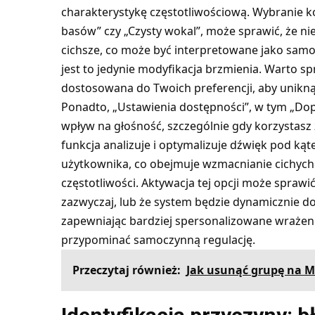
charakterystykę częstotliwościową. Wybranie k
basów” czy „Czysty wokal”, może sprawić, że ni
cichsze, co może być interpretowane jako samo
jest to jedynie modyfikacja brzmienia. Warto spr
dostosowana do Twoich preferencji, aby unikn
Ponadto, „Ustawienia dostępności”, w tym „D
wpływ na głośność, szczególnie gdy korzystasz
funkcja analizuje i optymalizuje dźwięk pod k
użytkownika, co obejmuje wzmacnianie cichych 
częstotliwości. Aktywacja tej opcji może sprawi
zazwyczaj, lub że system będzie dynamicznie 
zapewniając bardziej spersonalizowane wrażen
przypominać samoczynną regulację.
Przeczytaj również:
Jak usunąć grupę na M