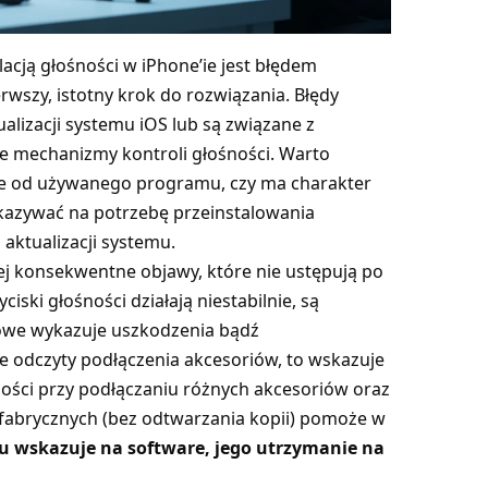
acją głośności w iPhone’ie jest błędem
wszy, istotny krok do rozwiązania. Błędy
lizacji systemu iOS lub są związane z
ne mechanizmy kontroli głośności. Warto
ie od używanego programu, czy ma charakter
skazywać na potrzebę przeinstalowania
 aktualizacji systemu.
iej konsekwentne objawy, które nie ustępują po
ciski głośności działają niestabilnie, są
owe wykazuje uszkodzenia bądź
 odczyty podłączenia akcesoriów, to wskazuje
ności przy podłączaniu różnych akcesoriów oraz
 fabrycznych (bez odtwarzania kopii) pomoże w
u wskazuje na software, jego utrzymanie na