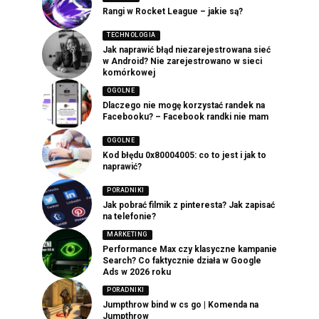
Rangi w Rocket League – jakie są?
TECHNOLOGIA
Jak naprawić błąd niezarejestrowana sieć
w Android? Nie zarejestrowano w sieci
komórkowej
OGOLNE
Dlaczego nie mogę korzystać randek na
Facebooku? – Facebook randki nie mam
OGOLNE
Kod błędu 0x80004005: co to jest i jak to
naprawić?
PORADNIKI
Jak pobrać filmik z pinteresta? Jak zapisać
na telefonie?
MARKETING
Performance Max czy klasyczne kampanie
Search? Co faktycznie działa w Google
Ads w 2026 roku
PORADNIKI
Jumpthrow bind w cs go | Komenda na
Jumpthrow