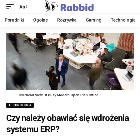
Aa
Poradniki
Ogolne
Rozrywka
Gaming
Technologia
Overhead View Of Busy Modern Open Plan Office
TECHNOLOGIA
Czy należy obawiać się wdrożenia
systemu ERP?