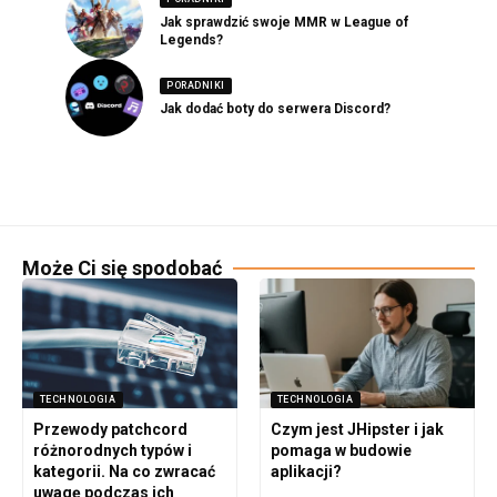
Jak sprawdzić swoje MMR w League of
Legends?
PORADNIKI
Jak dodać boty do serwera Discord?
Może Ci się spodobać
TECHNOLOGIA
TECHNOLOGIA
Przewody patchcord
Czym jest JHipster i jak
różnorodnych typów i
pomaga w budowie
kategorii. Na co zwracać
aplikacji?
uwagę podczas ich