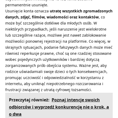
permanentnie usunięte.
Usunięcie konta oznacza
utratę wszystkich zgromadzonych
danych, zdjęć, filmów, wiadomości oraz kontaktów
, co
może być szczególnie dotkliwe dla młodych osób. W
niektórych przypadkach, jeśli naruszenie jest wielokrotne
lub szczególnie rażące, możliwe jest nawet zablokowanie
możliwości ponownej rejestracji na platformie. Co więcej, w
skrajnych sytuacjach, podanie fałszywych danych może mieć
również reperkusje prawne, choć są one rzadziej stosowane
wobec pojedynczych użytkowników i bardziej dotyczą
zorganizowanych prób obejścia systemu. Ważne jest, aby
rodzice uświadamiali swoje dzieci o tych konsekwencjach,
promując uczciwość i odpowiedzialność w korzystaniu z
internetu, aby uniknąć niepotrzebnego rozczarowania i
frustracji związanej z utratą cyfrowej tożsamości.
Przeczytaj również:
Poznaj intencje swoich
odbiorców i wyprzedź konkurencję nie o krok, a
o dwa