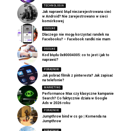
TECHNOLOGIA
Jak naprawić błąd niezarejestrowana sieć
w Android? Nie zarejestrowano w sieci
komórkowej
OGOLNE
Dlaczego nie mogę korzystać randek na
Facebooku? – Facebook randki nie mam
OGOLNE
Kod błędu 0x80004005: co to jest i jak to
naprawić?
PORADNIKI
Jak pobrać filmik z pinteresta? Jak zapisać
na telefonie?
MARKETING
Performance Max czy klasyczne kampanie
Search? Co faktycznie działa w Google
Ads w 2026 roku
PORADNIKI
Jumpthrow bind w cs go | Komenda na
Jumpthrow
PORADNIKI