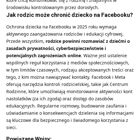
które chcą komunikować się z rodziną i znajomymi w
środowisku kontrolowanym przez dorosłych.
Jak rodzic może chronić dziecko na Facebooku?
Ochrona dziecka na Facebooku w 2025 roku wymaga
aktywnego zaangażowania rodziców i edukacji cyfrowej.
Przede wszystkim,
rodzice powinni rozmawiać z dziećmi o
zasadach prywatności, cyberbezpieczeństwie i
potencjalnych zagrożeniach online
. Ważne jest ustalenie
wspólnych reguł korzystania z mediów społecznościowych,
w tym limitów czasowych, rodzaju akceptowanych treści oraz
tego, z kim można nawiązywać kontakty. Facebook i Meta
oferują narzędzia kontroli rodzicielskiej, takie jak Centrum
Rodzinne, które umożliwiają monitorowanie aktywności kont
nastolatków (za ich zgodą) oraz dostęp do zasobów
edukacyjnych. Regularne rozmowy, budowanie zaufania i
uświadamianie o konsekwencjach dzielenia się informacjami
są kluczowe dla bezpiecznego i świadomego korzystania z
sieci.
Powiązane Wpisy: