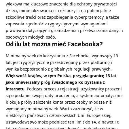
wiekowa ma kluczowe znaczenie dla ochrony prywatności
dzieci, minimalizowania ich ekspozycji na potencjalnie
szkodliwe treści oraz zapobiegania cyberprzemocy, a także
zapewnia zgodność z rygorystycznymi wymaganiami
prawnymi dotyczącymi gromadzenia i przetwarzania danych
osobowych młodych osób.
Od ilu lat można mieć Facebooka?
Minimalny wiek do korzystania z Facebooka, wynoszący 13
lat, jest rygorystycznie przestrzegany przez platformę i
wynika bezpośrednio z globalnych regulacji prawnych.
Większość krajów, w tym Polska, przyjęła granicę 13 lat
jako uniwersalny próg świadomego korzystania z
internetu.
Podczas procesu rejestracji użytkownicy proszeni
są o podanie swojej daty urodzenia, a system automatycznie
blokuje próby założenia konta przez osoby młodsze niż
wymagany minimalny wiek. Warto zaznaczyć, że w
niektórych państwach członkowskich Unii Europejskiej,
ustawodawstwo może podnieść ten limit do 14, a nawet 16
lat, co świadczy o rosnącej świadomości potrzeby ochrony