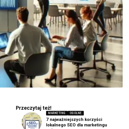
Przeczytaj też!
MARKETING
OGOLNE
7 najważniejszych korzyści
lokalnego SEO dla marketingu