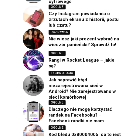
cyfrowego
OGOLNE
Czy Instagram powiadamia o
zrzutach ekranu z historii, postu
lub czatu?
ROZRYWKA
Nie wiesz jaki prezent wybrać na
wieczór panieński? Sprawdź to!
OGOLNE
Rangi w Rocket League – jakie
są?
TECHNOLOGIA
Jak naprawić błąd
niezarejestrowana sieć w
Android? Nie zarejestrowano w
sieci komórkowej
OGOLNE
Dlaczego nie mogę korzystać
randek na Facebooku? –
Facebook randki nie mam
OGOLNE
Kod błędu 0x80004005: co to jest