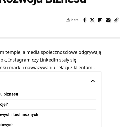
Share
ym tempie, a media społecznościowe odgrywają
ok, Instagram czy LinkedIn stały się
 marki i nawiązywaniu relacji z klientami.
u biznesu
cję?
wych i technicznych
ciowych