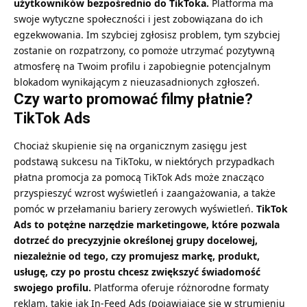
użytkowników bezpośrednio do TikToka.
Platforma ma
swoje wytyczne społeczności i jest zobowiązana do ich
egzekwowania. Im szybciej zgłosisz problem, tym szybciej
zostanie on rozpatrzony, co pomoże utrzymać pozytywną
atmosferę na Twoim profilu i zapobiegnie potencjalnym
blokadom wynikającym z nieuzasadnionych zgłoszeń.
Czy warto promować filmy płatnie?
TikTok Ads
Chociaż skupienie się na organicznym zasięgu jest
podstawą sukcesu na TikToku, w niektórych przypadkach
płatna promocja za pomocą TikTok Ads może znacząco
przyspieszyć wzrost wyświetleń i zaangażowania, a także
pomóc w przełamaniu bariery zerowych wyświetleń.
TikTok
Ads to potężne narzędzie marketingowe, które pozwala
dotrzeć do precyzyjnie określonej grupy docelowej,
niezależnie od tego, czy promujesz markę, produkt,
usługę, czy po prostu chcesz zwiększyć świadomość
swojego profilu.
Platforma oferuje różnorodne formaty
reklam, takie jak In-Feed Ads (pojawiające się w strumieniu