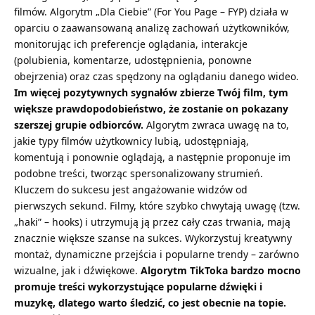
filmów. Algorytm „Dla Ciebie” (For You Page – FYP) działa w
oparciu o zaawansowaną analizę zachowań użytkowników,
monitorując ich preferencje oglądania, interakcje
(polubienia, komentarze, udostępnienia, ponowne
obejrzenia) oraz czas spędzony na oglądaniu danego wideo.
Im więcej pozytywnych sygnałów zbierze Twój film, tym
większe prawdopodobieństwo, że zostanie on pokazany
szerszej grupie odbiorców.
Algorytm zwraca uwagę na to,
jakie typy filmów użytkownicy lubią, udostępniają,
komentują i ponownie oglądają, a następnie proponuje im
podobne treści, tworząc spersonalizowany strumień.
Kluczem do sukcesu jest angażowanie widzów od
pierwszych sekund. Filmy, które szybko chwytają uwagę (tzw.
„haki” – hooks) i utrzymują ją przez cały czas trwania, mają
znacznie większe szanse na sukces. Wykorzystuj kreatywny
montaż, dynamiczne przejścia i popularne trendy – zarówno
wizualne, jak i dźwiękowe.
Algorytm TikToka bardzo mocno
promuje treści wykorzystujące popularne dźwięki i
muzykę, dlatego warto śledzić, co jest obecnie na topie.