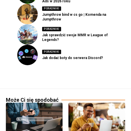
Ads w 2026 roku
PORADNIKI
Jumpthrow bind w cs go | Komenda na
Jumpthrow
PORADNIKI
Jak sprawdzić swoje MMR w League of
Legends?
PORADNIKI
Jak dodać boty do serwera Discord?
Może Ci się spodobać