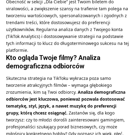
Obecność w sekcji „Dla Ciebie” jest Twoim biletem do
viralowości, a zwiększenie szansy na trafienie tam polega na
tworzeniu wartościowych, spersonalizowanych i zgodnych z
trendami treści, które dostosowujesz do preferencji
użytkowników. Regularna analiza danych z Twojego konta
(TikTok Analytics) i dostosowywanie strategii na podstawie
tych informacji to klucz do długoterminowego sukcesu na tej
platformie.
Kto ogląda Twoje filmy? Analiza
demograficzna odbiorców
Skuteczna strategia na TikToku wykracza poza samo
tworzenie atrakcyjnych filmów – wymaga głębokiego
zrozumienia, kim są Twoi odbiorcy.
Analiza demograficzna
odbiorców jest kluczowa, ponieważ pozwala dostosować
tematykę, styl, język, a nawet muzykę do preferencji
grupy, którą chcesz osiągnąć.
Zastanów się, dla kogo
tworzysz: czy to młodzi dorośli zainteresowani gamingiem,
profesjonaliści szukający porad biznesowych, czy może
miłośnicy konkretnego hobby? Gdy poznasz ich wiek, płeć,