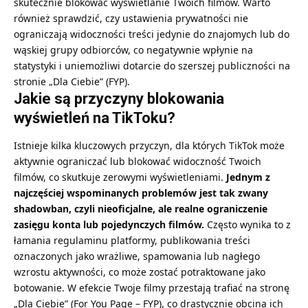
skutecznie blokować wyświetlanie Twoich filmów. Warto
również sprawdzić, czy ustawienia prywatności nie
ograniczają widoczności treści jedynie do znajomych lub do
wąskiej grupy odbiorców, co negatywnie wpłynie na
statystyki i uniemożliwi dotarcie do szerszej publiczności na
stronie „Dla Ciebie” (FYP).
Jakie są przyczyny blokowania
wyświetleń na TikToku?
Istnieje kilka kluczowych przyczyn, dla których TikTok może
aktywnie ograniczać lub blokować widoczność Twoich
filmów, co skutkuje zerowymi wyświetleniami.
Jednym z
najczęściej wspominanych problemów jest tak zwany
shadowban, czyli nieoficjalne, ale realne ograniczenie
zasięgu konta lub pojedynczych filmów.
Często wynika to z
łamania regulaminu platformy, publikowania treści
oznaczonych jako wrażliwe, spamowania lub nagłego
wzrostu aktywności, co może zostać potraktowane jako
botowanie. W efekcie Twoje filmy przestają trafiać na stronę
„Dla Ciebie” (For You Page – FYP), co drastycznie obcina ich