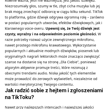
Równie ważna, jeśli nie ważniejsza, jest jakość dźwięku.
Niezrozumiały głos, szumy w tle, zbyt cicha muzyka lub jej
brak mogą zniechęcić odbiorcę w ciągu kilku sekund. TikTok
to platforma, gdzie dźwięk odgrywa ogromną rolę – zarówno
w postaci popularnych utworów, efektów dźwiękowych, jak i
klarownego voice-overu.
Upewnij się, że Twój dźwięk jest
czysty, wyraźny i na odpowiednim poziomie głośności.
W
razie potrzeby rozważ użycie zewnętrznego mikrofonu,
nawet prostego mikrofonu krawatowego. Wykorzystanie
popularnych i aktualnie modnych dźwięków, piosenek lub
oryginalnych nagrań lektorskich może znacząco zwiększyć
szanse na dostanie się na stronę „Dla Ciebie”, ponieważ
algorytm aktywnie promuje treści, które rezonują z
obecnymi trendami audio. Niska jakość tych elementów
może prowadzić do zerowych wyświetleń, niezależnie od
wartości merytorycznej Twojego contentu.
Jak radzić sobie z hejtem i zgłoszeniami
na TikToku?
Nawet przy najlepszych intencjach i najwyższej jakości