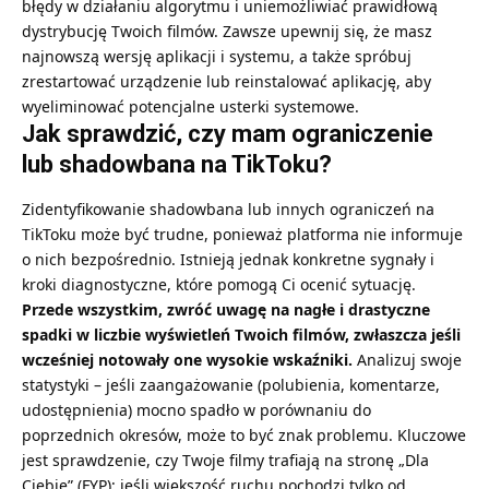
błędy w działaniu algorytmu i uniemożliwiać prawidłową
dystrybucję Twoich filmów. Zawsze upewnij się, że masz
najnowszą wersję aplikacji i systemu, a także spróbuj
zrestartować urządzenie lub reinstalować aplikację, aby
wyeliminować potencjalne usterki systemowe.
Jak sprawdzić, czy mam ograniczenie
lub shadowbana na TikToku?
Zidentyfikowanie shadowbana lub innych ograniczeń na
TikToku może być trudne, ponieważ platforma nie informuje
o nich bezpośrednio. Istnieją jednak konkretne sygnały i
kroki diagnostyczne, które pomogą Ci ocenić sytuację.
Przede wszystkim, zwróć uwagę na nagłe i drastyczne
spadki w liczbie wyświetleń Twoich filmów, zwłaszcza jeśli
wcześniej notowały one wysokie wskaźniki.
Analizuj swoje
statystyki – jeśli zaangażowanie (polubienia, komentarze,
udostępnienia) mocno spadło w porównaniu do
poprzednich okresów, może to być znak problemu. Kluczowe
jest sprawdzenie, czy Twoje filmy trafiają na stronę „Dla
Ciebie” (FYP); jeśli większość ruchu pochodzi tylko od