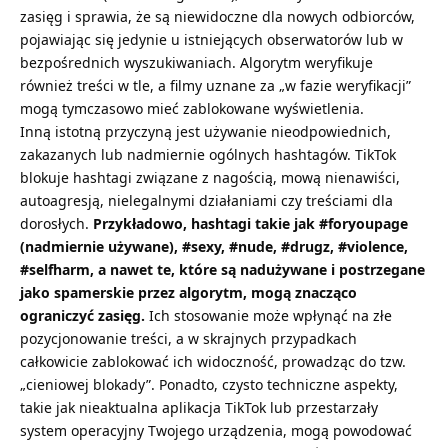
zasięg i sprawia, że są niewidoczne dla nowych odbiorców,
pojawiając się jedynie u istniejących obserwatorów lub w
bezpośrednich wyszukiwaniach. Algorytm weryfikuje
również treści w tle, a filmy uznane za „w fazie weryfikacji”
mogą tymczasowo mieć zablokowane wyświetlenia.
Inną istotną przyczyną jest używanie nieodpowiednich,
zakazanych lub nadmiernie ogólnych hashtagów. TikTok
blokuje hashtagi związane z nagością, mową nienawiści,
autoagresją, nielegalnymi działaniami czy treściami dla
dorosłych.
Przykładowo, hashtagi takie jak #foryoupage
(nadmiernie używane), #sexy, #nude, #drugz, #violence,
#selfharm, a nawet te, które są nadużywane i postrzegane
jako spamerskie przez algorytm, mogą znacząco
ograniczyć zasięg.
Ich stosowanie może wpłynąć na złe
pozycjonowanie treści, a w skrajnych przypadkach
całkowicie zablokować ich widoczność, prowadząc do tzw.
„cieniowej blokady”. Ponadto, czysto techniczne aspekty,
takie jak nieaktualna aplikacja TikTok lub przestarzały
system operacyjny Twojego urządzenia, mogą powodować