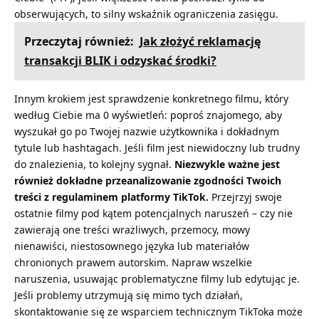
obserwujących, to silny wskaźnik ograniczenia zasięgu.
Przeczytaj również:
Jak złożyć reklamację
transakcji BLIK i odzyskać środki?
Innym krokiem jest sprawdzenie konkretnego filmu, który
według Ciebie ma 0 wyświetleń: poproś znajomego, aby
wyszukał go po Twojej nazwie użytkownika i dokładnym
tytule lub hashtagach. Jeśli film jest niewidoczny lub trudny
do znalezienia, to kolejny sygnał.
Niezwykle ważne jest
również dokładne przeanalizowanie zgodności Twoich
treści z regulaminem platformy TikTok.
Przejrzyj swoje
ostatnie filmy pod kątem potencjalnych naruszeń – czy nie
zawierają one treści wrażliwych, przemocy, mowy
nienawiści, niestosownego języka lub materiałów
chronionych prawem autorskim. Napraw wszelkie
naruszenia, usuwając problematyczne filmy lub edytując je.
Jeśli problemy utrzymują się mimo tych działań,
skontaktowanie się ze wsparciem technicznym TikToka może