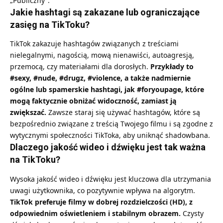
„Publiczny”.
Jakie hashtagi są zakazane lub ograniczające
zasięg na TikToku?
TikTok zakazuje hashtagów związanych z treściami
nielegalnymi, nagością, mową nienawiści, autoagresją,
przemocą, czy materiałami dla dorosłych.
Przykłady to
#sexy, #nude, #drugz, #violence, a także nadmiernie
ogólne lub spamerskie hashtagi, jak #foryoupage, które
mogą faktycznie obniżać widoczność, zamiast ją
zwiększać.
Zawsze staraj się używać hashtagów, które są
bezpośrednio związane z treścią Twojego filmu i są zgodne z
wytycznymi społeczności TikToka, aby uniknąć shadowbana.
Dlaczego jakość wideo i dźwięku jest tak ważna
na TikToku?
Wysoka jakość wideo i dźwięku jest kluczowa dla utrzymania
uwagi użytkownika, co pozytywnie wpływa na algorytm.
TikTok preferuje filmy w dobrej rozdzielczości (HD), z
odpowiednim oświetleniem i stabilnym obrazem.
Czysty