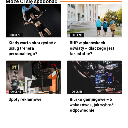
Może Ci się spodobać
OGOLNE
OGOLNE
Kiedy warto skorzystać z
BHP w placówkach
usług trenera
oświaty – dlaczego jest
personalnego?
tak istotne?
OGOLNE
OGOLNE
Spoty reklamowe
Biurko gamingowe – 5
wskazówek, jak wybrać
odpowiednie