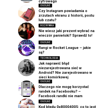
cyfrowego
OGOLNE
Czy Instagram powiadamia o
zrzutach ekranu z historii, postu
lub czatu?
ROZRYWKA
Nie wiesz jaki prezent wybrać na
wieczór panieński? Sprawdź to!
OGOLNE
Rangi w Rocket League – jakie
są?
TECHNOLOGIA
Jak naprawić błąd
niezarejestrowana sieć w
Android? Nie zarejestrowano w
sieci komórkowej
OGOLNE
Dlaczego nie mogę korzystać
randek na Facebooku? –
Facebook randki nie mam
OGOLNE
Kod błędu 0x80004005: co to jest