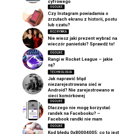
cyfrowego
OGOLNE
Czy Instagram powiadamia o
zrzutach ekranu z historii, postu
lub czatu?
ROZRYWKA
Nie wiesz jaki prezent wybrać na
wieczór panieński? Sprawdź to!
OGOLNE
Rangi w Rocket League – jakie
są?
TECHNOLOGIA
Jak naprawić błąd
niezarejestrowana sieć w
Android? Nie zarejestrowano w
sieci komórkowej
OGOLNE
Dlaczego nie mogę korzystać
randek na Facebooku? –
Facebook randki nie mam
OGOLNE
Kod błędu 0x80004005: co to jest