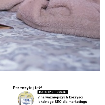
Przeczytaj też!
MARKETING
OGOLNE
7 najważniejszych korzyści
lokalnego SEO dla marketingu