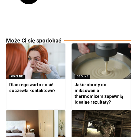
Może Ci się spodobać
OGOLNE
OGOLNE
Dlaczego warto nosić
Jakie obroty do
soczewki kontaktowe?
miksowania
thermomixem zapewnią
idealne rezultaty?