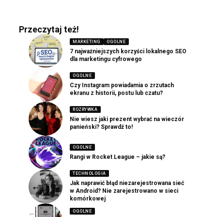
Przeczytaj też!
MARKETING
OGOLNE
7 najważniejszych korzyści lokalnego SEO
dla marketingu cyfrowego
OGOLNE
Czy Instagram powiadamia o zrzutach
ekranu z historii, postu lub czatu?
ROZRYWKA
Nie wiesz jaki prezent wybrać na wieczór
panieński? Sprawdź to!
OGOLNE
Rangi w Rocket League – jakie są?
TECHNOLOGIA
Jak naprawić błąd niezarejestrowana sieć
w Android? Nie zarejestrowano w sieci
komórkowej
OGOLNE