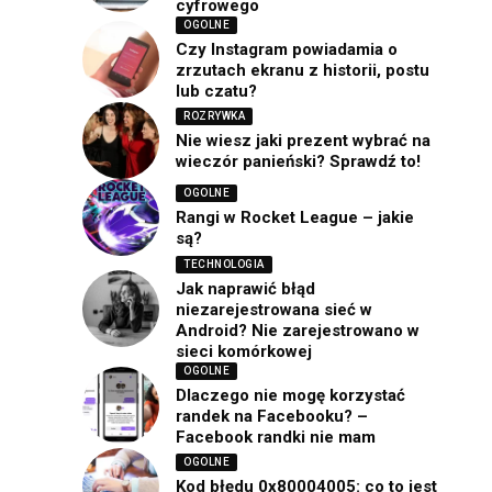
cyfrowego
OGOLNE
Czy Instagram powiadamia o
zrzutach ekranu z historii, postu
lub czatu?
ROZRYWKA
Nie wiesz jaki prezent wybrać na
wieczór panieński? Sprawdź to!
OGOLNE
Rangi w Rocket League – jakie
są?
TECHNOLOGIA
Jak naprawić błąd
niezarejestrowana sieć w
Android? Nie zarejestrowano w
sieci komórkowej
OGOLNE
Dlaczego nie mogę korzystać
randek na Facebooku? –
Facebook randki nie mam
OGOLNE
Kod błędu 0x80004005: co to jest