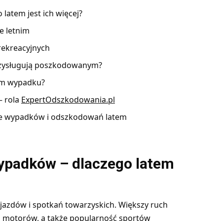
latem jest ich więcej?
e letnim
rekreacyjnych
przysługują poszkodowanym?
im wypadku?
 rola
ExpertOdszkodowania.pl
ące wypadków i odszkodowań latem
wypadków – dlaczego latem
yjazdów i spotkań towarzyskich. Większy ruch
, motorów, a także popularność sportów