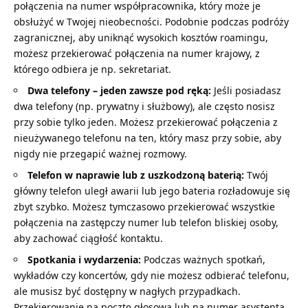
połączenia na numer współpracownika, który może je
obsłużyć w Twojej nieobecności. Podobnie podczas podróży
zagranicznej, aby uniknąć wysokich kosztów roamingu,
możesz przekierować połączenia na numer krajowy, z
którego odbiera je np. sekretariat.
Dwa telefony – jeden zawsze pod ręką:
Jeśli posiadasz
dwa telefony (np. prywatny i służbowy), ale często nosisz
przy sobie tylko jeden. Możesz przekierować połączenia z
nieużywanego telefonu na ten, który masz przy sobie, aby
nigdy nie przegapić ważnej rozmowy.
Telefon w naprawie lub z uszkodzoną baterią:
Twój
główny telefon uległ awarii lub jego bateria rozładowuje się
zbyt szybko. Możesz tymczasowo przekierować wszystkie
połączenia na zastępczy numer lub telefon bliskiej osoby,
aby zachować ciągłość kontaktu.
Spotkania i wydarzenia:
Podczas ważnych spotkań,
wykładów czy koncertów, gdy nie możesz odbierać telefonu,
ale musisz być dostępny w nagłych przypadkach.
Przekierowanie na pocztę głosową lub na numer asystenta