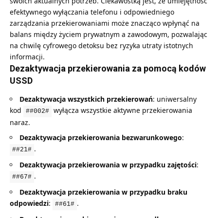
swoich aktualnych potrzeb. Ciekawostką jest, że umiejętność
efektywnego
wyłączania telefonu
i odpowiedniego
zarządzania przekierowaniami może znacząco wpłynąć na
balans między życiem prywatnym a zawodowym, pozwalając
na chwilę cyfrowego detoksu bez ryzyka utraty istotnych
informacji.
Dezaktywacja przekierowania za pomocą kodów
USSD
Dezaktywacja wszystkich przekierowań
: uniwersalny
kod
wyłącza wszystkie aktywne przekierowania
##002#
naraz.
Dezaktywacja przekierowania bezwarunkowego
:
.
##21#
Dezaktywacja przekierowania w przypadku zajętości
:
.
##67#
Dezaktywacja przekierowania w przypadku braku
odpowiedzi
:
.
##61#