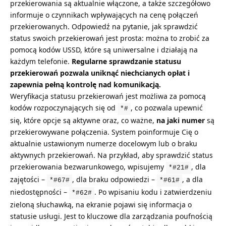
przekierowania są aktualnie włączone, a także szczegółowo
informuje o czynnikach wpływających na cenę połączeń
przekierowanych. Odpowiedź na pytanie, jak sprawdzić
status swoich przekierowań jest prosta: można to zrobić za
pomocą kodów USSD, które są uniwersalne i działają na
każdym telefonie.
Regularne sprawdzanie statusu
przekierowań pozwala uniknąć niechcianych opłat i
zapewnia pełną kontrolę nad komunikacją.
Weryfikacja statusu przekierowań jest możliwa za pomocą
kodów rozpoczynających się od
, co pozwala upewnić
*#
się, które opcje są aktywne oraz, co ważne,
na jaki numer
są
przekierowywane połączenia. System poinformuje Cię o
aktualnie ustawionym numerze docelowym lub o braku
aktywnych przekierowań. Na przykład, aby sprawdzić status
przekierowania bezwarunkowego, wpisujemy
, dla
*#21#
zajętości –
, dla braku odpowiedzi –
, a dla
*#67#
*#61#
niedostępności –
. Po wpisaniu kodu i zatwierdzeniu
*#62#
zieloną słuchawką, na ekranie pojawi się informacja o
statusie usługi. Jest to kluczowe dla zarządzania poufnością