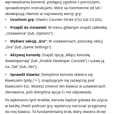
wprowadzania komend, postępuj zgodnie z poniższymi,
sprawdzonymi instrukcjami, które są niezmienne od lat i
obowiązują również w najnowszej wersji gry:
Uruchom grę:
Otwórz Counter-Strike (CS2 lub CS:GO).
Przejdź do Ustawień:
W menu głównym znajdź zakładkę
„Ustawienia” (lub „Options”).
Wybierz sekcję „Gra”:
W ustawieniach, poszukaj sekcji
„Gra” (lub „Game Settings”).
Aktywuj konsolę:
Znajdź opcję „Włącz konsolę
deweloperską” (lub „Enable Developer Console”) i ustaw ją
na „Tak” (lub „Yes”).
Sprawdź klawisz:
Domyślnie konsola otwiera się
klawiszem tyldy (
`~`
), znajdującym się zazwyczaj pod
klawiszem Esc. Możesz zmienić ten klawisz w ustawieniach
sterowania, jeśli domyślna opcja Ci nie odpowiada.
Po wykonaniu tych kroków, konsola będzie gotowa do użycia
w każdej chwili podczas gry, wystarczy nacisnąć przypisany
do niej klawisz. To fundamentalny krok, który otwiera drzwi