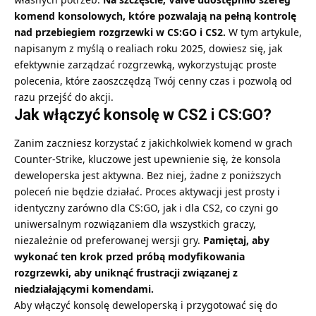
komend konsolowych, które pozwalają na pełną kontrolę
nad przebiegiem rozgrzewki w CS:GO i CS2.
W tym artykule,
napisanym z myślą o realiach roku 2025, dowiesz się, jak
efektywnie zarządzać rozgrzewką, wykorzystując proste
polecenia, które zaoszczędzą Twój cenny czas i pozwolą od
razu przejść do akcji.
Jak włączyć konsolę w CS2 i CS:GO?
Zanim zaczniesz korzystać z jakichkolwiek komend w grach
Counter-Strike, kluczowe jest upewnienie się, że konsola
deweloperska jest aktywna. Bez niej, żadne z poniższych
poleceń nie będzie działać. Proces aktywacji jest prosty i
identyczny zarówno dla CS:GO, jak i dla CS2, co czyni go
uniwersalnym rozwiązaniem dla wszystkich graczy,
niezależnie od preferowanej wersji gry.
Pamiętaj, aby
wykonać ten krok przed próbą modyfikowania
rozgrzewki, aby uniknąć frustracji związanej z
niedziałającymi komendami.
Aby włączyć konsolę deweloperską i przygotować się do