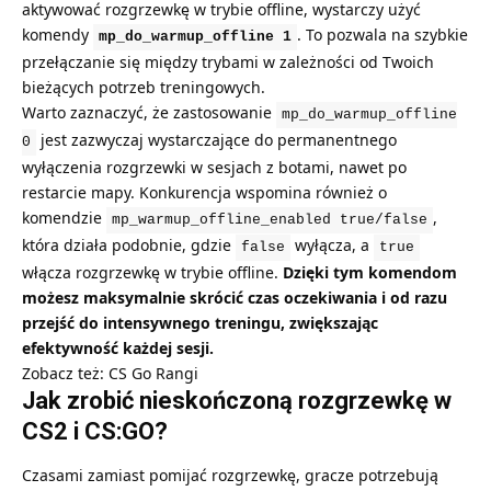
aktywować rozgrzewkę w trybie offline, wystarczy użyć
komendy
. To pozwala na szybkie
mp_do_warmup_offline 1
przełączanie się między trybami w zależności od Twoich
bieżących potrzeb treningowych.
Warto zaznaczyć, że zastosowanie
mp_do_warmup_offline
jest zazwyczaj wystarczające do permanentnego
0
wyłączenia rozgrzewki w sesjach z botami, nawet po
restarcie mapy. Konkurencja wspomina również o
komendzie
,
mp_warmup_offline_enabled true/false
która działa podobnie, gdzie
wyłącza, a
false
true
włącza rozgrzewkę w trybie offline.
Dzięki tym komendom
możesz maksymalnie skrócić czas oczekiwania i od razu
przejść do intensywnego treningu, zwiększając
efektywność każdej sesji.
Zobacz też:
CS Go Rangi
Jak zrobić nieskończoną rozgrzewkę w
CS2 i CS:GO?
Czasami zamiast pomijać rozgrzewkę, gracze potrzebują