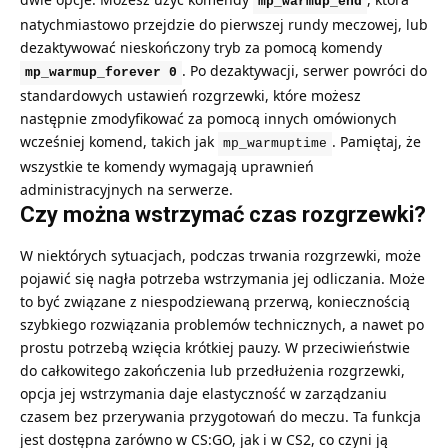
mp_warmup_end
natychmiastowo przejdzie do pierwszej rundy meczowej, lub
dezaktywować nieskończony tryb za pomocą komendy
. Po dezaktywacji, serwer powróci do
mp_warmup_forever 0
standardowych ustawień rozgrzewki, które możesz
następnie zmodyfikować za pomocą innych omówionych
wcześniej komend, takich jak
. Pamiętaj, że
mp_warmuptime
wszystkie te komendy wymagają uprawnień
administracyjnych na serwerze.
Czy można wstrzymać czas rozgrzewki?
W niektórych sytuacjach, podczas trwania rozgrzewki, może
pojawić się nagła potrzeba wstrzymania jej odliczania. Może
to być związane z niespodziewaną przerwą, koniecznością
szybkiego rozwiązania problemów technicznych, a nawet po
prostu potrzebą wzięcia krótkiej pauzy. W przeciwieństwie
do całkowitego zakończenia lub przedłużenia rozgrzewki,
opcja jej wstrzymania daje elastyczność w zarządzaniu
czasem bez przerywania przygotowań do meczu. Ta funkcja
jest dostępna zarówno w CS:GO, jak i w CS2, co czyni ją