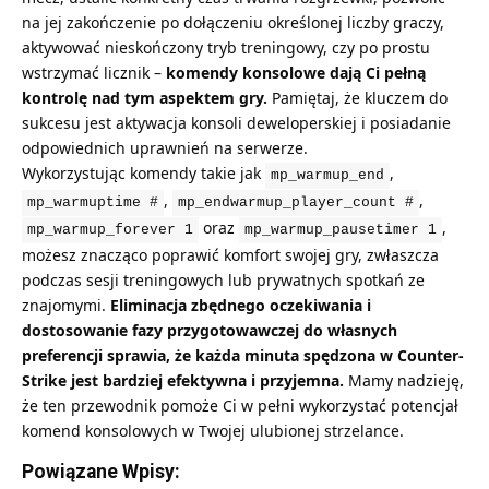
na jej zakończenie po dołączeniu określonej liczby graczy,
aktywować nieskończony tryb treningowy, czy po prostu
wstrzymać licznik –
komendy konsolowe dają Ci pełną
kontrolę nad tym aspektem gry.
Pamiętaj, że kluczem do
sukcesu jest aktywacja konsoli deweloperskiej i posiadanie
odpowiednich uprawnień na serwerze.
Wykorzystując komendy takie jak
,
mp_warmup_end
,
,
mp_warmuptime #
mp_endwarmup_player_count #
oraz
,
mp_warmup_forever 1
mp_warmup_pausetimer 1
możesz znacząco poprawić komfort swojej gry, zwłaszcza
podczas sesji treningowych lub prywatnych spotkań ze
znajomymi.
Eliminacja zbędnego oczekiwania i
dostosowanie fazy przygotowawczej do własnych
preferencji sprawia, że każda minuta spędzona w Counter-
Strike jest bardziej efektywna i przyjemna.
Mamy nadzieję,
że ten przewodnik pomoże Ci w pełni wykorzystać potencjał
komend konsolowych w Twojej ulubionej strzelance.
Powiązane Wpisy: