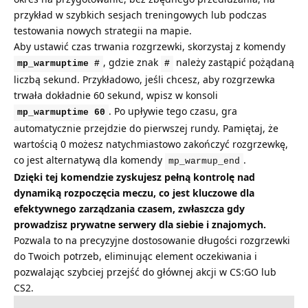
przykład w szybkich sesjach treningowych lub podczas
testowania nowych strategii na mapie.
Aby ustawić czas trwania rozgrzewki, skorzystaj z komendy
, gdzie znak
należy zastąpić pożądaną
mp_warmuptime #
#
liczbą sekund. Przykładowo, jeśli chcesz, aby rozgrzewka
trwała dokładnie 60 sekund, wpisz w konsoli
. Po upływie tego czasu, gra
mp_warmuptime 60
automatycznie przejdzie do pierwszej rundy. Pamiętaj, że
wartością 0 możesz natychmiastowo zakończyć rozgrzewkę,
co jest alternatywą dla komendy
.
mp_warmup_end
Dzięki tej komendzie zyskujesz pełną kontrolę nad
dynamiką rozpoczęcia meczu, co jest kluczowe dla
efektywnego zarządzania czasem, zwłaszcza gdy
prowadzisz prywatne serwery dla siebie i znajomych.
Pozwala to na precyzyjne dostosowanie długości rozgrzewki
do Twoich potrzeb, eliminując element oczekiwania i
pozwalając szybciej przejść do głównej akcji w CS:GO lub
CS2.