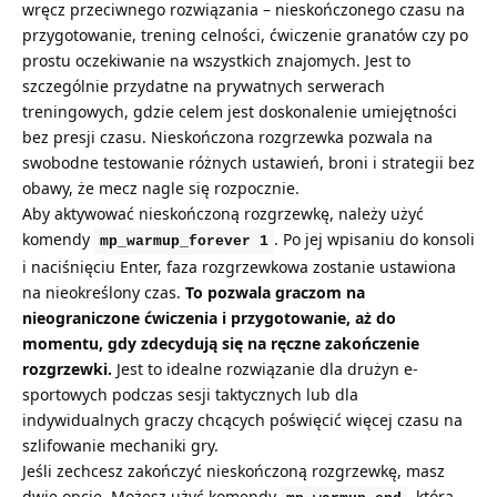
wręcz przeciwnego rozwiązania – nieskończonego czasu na
przygotowanie, trening celności, ćwiczenie granatów czy po
prostu oczekiwanie na wszystkich znajomych. Jest to
szczególnie przydatne na prywatnych serwerach
treningowych, gdzie celem jest doskonalenie umiejętności
bez presji czasu. Nieskończona rozgrzewka pozwala na
swobodne testowanie różnych ustawień, broni i strategii bez
obawy, że mecz nagle się rozpocznie.
Aby aktywować nieskończoną rozgrzewkę, należy użyć
komendy
. Po jej wpisaniu do konsoli
mp_warmup_forever 1
i naciśnięciu Enter, faza rozgrzewkowa zostanie ustawiona
na nieokreślony czas.
To pozwala graczom na
nieograniczone ćwiczenia i przygotowanie, aż do
momentu, gdy zdecydują się na ręczne zakończenie
rozgrzewki.
Jest to idealne rozwiązanie dla drużyn e-
sportowych podczas sesji taktycznych lub dla
indywidualnych graczy chcących poświęcić więcej czasu na
szlifowanie mechaniki gry.
Jeśli zechcesz zakończyć nieskończoną rozgrzewkę, masz
dwie opcje. Możesz użyć komendy
, która