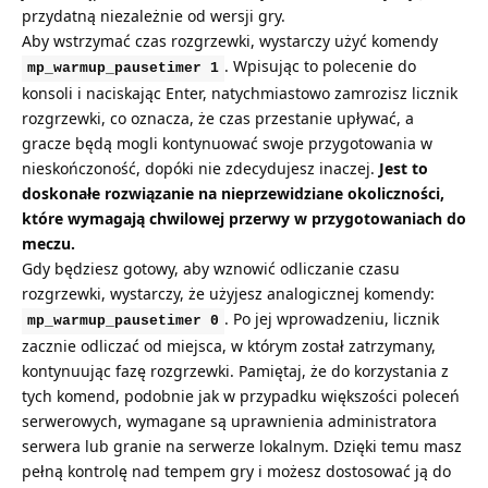
przydatną niezależnie od wersji gry.
Aby wstrzymać czas rozgrzewki, wystarczy użyć komendy
. Wpisując to polecenie do
mp_warmup_pausetimer 1
konsoli i naciskając Enter, natychmiastowo zamrozisz licznik
rozgrzewki, co oznacza, że czas przestanie upływać, a
gracze będą mogli kontynuować swoje przygotowania w
nieskończoność, dopóki nie zdecydujesz inaczej.
Jest to
doskonałe rozwiązanie na nieprzewidziane okoliczności,
które wymagają chwilowej przerwy w przygotowaniach do
meczu.
Gdy będziesz gotowy, aby wznowić odliczanie czasu
rozgrzewki, wystarczy, że użyjesz analogicznej komendy:
. Po jej wprowadzeniu, licznik
mp_warmup_pausetimer 0
zacznie odliczać od miejsca, w którym został zatrzymany,
kontynuując fazę rozgrzewki. Pamiętaj, że do korzystania z
tych komend, podobnie jak w przypadku większości poleceń
serwerowych, wymagane są uprawnienia administratora
serwera lub granie na serwerze lokalnym. Dzięki temu masz
pełną kontrolę nad tempem gry i możesz dostosować ją do