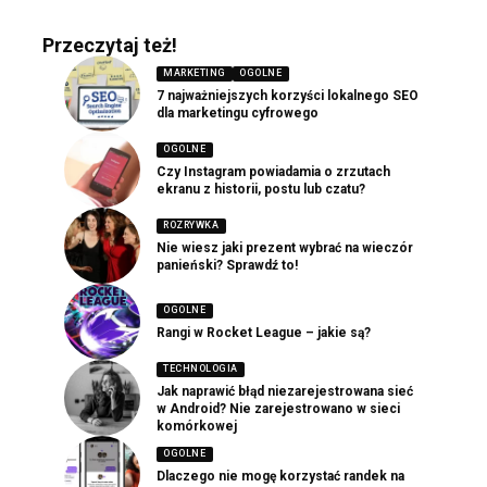
Przeczytaj też!
MARKETING
OGOLNE
7 najważniejszych korzyści lokalnego SEO
dla marketingu cyfrowego
OGOLNE
Czy Instagram powiadamia o zrzutach
ekranu z historii, postu lub czatu?
ROZRYWKA
Nie wiesz jaki prezent wybrać na wieczór
panieński? Sprawdź to!
OGOLNE
Rangi w Rocket League – jakie są?
TECHNOLOGIA
Jak naprawić błąd niezarejestrowana sieć
w Android? Nie zarejestrowano w sieci
komórkowej
OGOLNE
Dlaczego nie mogę korzystać randek na