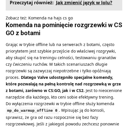
Przeczytaj również:
Jak zmienić język w lolu?
Zobacz też:
Komenda na hajs cs go
Komenda na pominięcie rozgrzewki w CS
GO z botami
Grając w trybie offline lub na serwerach z botami, często
priorytetem jest szybkie przejście do właściwej rozgrywki,
aby skupić się na treningu celności, testowaniu granatów
czy ćwiczeniu ruchów. W takich scenariuszach długie
rozgrzewki są zazwyczaj niepotrzebne i tylko opóźniają
proces.
Dlatego Valve udostępniło specjalne komendy,
które pozwalają na pełną kontrolę nad rozgrzewką w grze
z botami, zarówno w CS:GO, jak i w CS2.
Jest to nieocenione
narzędzie dla każdego, kto ceni sobie efektywny trening.
Do wyłączenia rozgrzewki w trybie offline służy komenda
. Wpisując ją do konsoli,
mp_do_warmup_offline 0
sprawisz, że gra od razu rozpocznie się bez fazy
rozgrzewkowej. Jeśli z jakiegoś powodu zechcesz ponownie