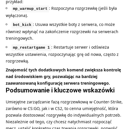
przykład:
: Rozpoczyna rozgrzewkę (jeśli była
mp_warmup_start
wyłączona).
: Usuwa wszystkie boty z serwera, co może
bot_kick
również wpłynąć na zakończenie rozgrzewki na serwerach
treningowych.
: Restartuje serwer i odświeża
mp_restartgame 1
wszystkie ustawienia, rozpoczynając grę od nowa, często z
rozgrzewką.
Znajomość tych dodatkowych komend zwiększa kontrolę
nad środowiskiem gry, pozwalając na bardziej
zaawansowaną konfigurację serwera treningowego.
Podsumowanie i kluczowe wskazówki
Umiejętne zarządzanie fazą rozgrzewkową w Counter-Strike,
zarówno w CS:GO, jak i w CS2, to cenna umiejętność, która
pozwala dostosować rozgrywkę do indywidualnych potrzeb.
Niezależnie od tego, czy chcesz natychmiast rozpocząć
mecz, ustalić konkretny czas trwania rozgrzewki, pozwolić