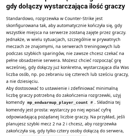
gdy dołączy wystarczająca ilość graczy
Standardowo, rozgrzewka w Counter-Strike jest
skonfigurowana tak, aby automatycznie kończyła się, gdy
wszystkie miejsca na serwerze zostaną zajęte przez graczy.
Jednakże, w wielu sytuacjach, szczególnie w prywatnych
meczach ze znajomymi, na serwerach treningowych lub
podczas szybkich sparingów, nie zawsze chcesz czekać na
pełne obsadzenie serwera. Możesz chcieć rozpocząć grę
wcześniej, gdy dołączy już konkretna, wystarczająca dla Was
liczba osób, np. po zebraniu się czterech lub sześciu graczy,
a nie dziesięciu.
Aby dostosować to ustawienie i zdefiniować minimalną
liczbę graczy potrzebną do zakończenia rozgrzewki, użyj
komendy
. Składnia tej
mp_endwarmup_player_count #
komendy jest prosta: wystarczy po niej wpisać cyfrę
odpowiadającą pożądanej liczbie graczy. Na przykład, jeśli
planujesz szybki mecz 2 na 2 i chcesz, aby rozgrzewka
zakończyła się, gdy tylko cztery osoby dołączą do serwera,