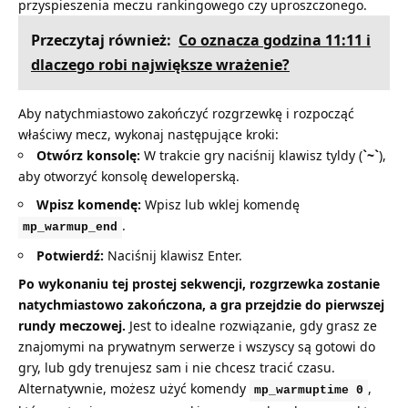
przyspieszenia meczu rankingowego czy uproszczonego.
Przeczytaj również:
Co oznacza godzina 11:11 i
dlaczego robi największe wrażenie?
Aby natychmiastowo zakończyć rozgrzewkę i rozpocząć
właściwy mecz, wykonaj następujące kroki:
Otwórz konsolę:
W trakcie gry naciśnij klawisz tyldy (
`~`
),
aby otworzyć konsolę deweloperską.
Wpisz komendę:
Wpisz lub wklej komendę
.
mp_warmup_end
Potwierdź:
Naciśnij klawisz Enter.
Po wykonaniu tej prostej sekwencji, rozgrzewka zostanie
natychmiastowo zakończona, a gra przejdzie do pierwszej
rundy meczowej.
Jest to idealne rozwiązanie, gdy grasz ze
znajomymi na prywatnym serwerze i wszyscy są gotowi do
gry, lub gdy trenujesz sam i nie chcesz tracić czasu.
Alternatywnie, możesz użyć komendy
,
mp_warmuptime 0