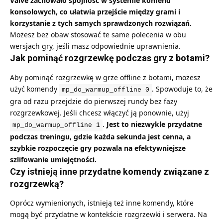
Valve zachowało spójność w systemie komend
konsolowych, co ułatwia przejście między grami i
korzystanie z tych samych sprawdzonych rozwiązań.
Możesz bez obaw stosować te same polecenia w obu
wersjach gry, jeśli masz odpowiednie uprawnienia.
Jak pominąć rozgrzewkę podczas gry z botami?
Aby pominąć rozgrzewkę w grze offline z botami, możesz
użyć komendy
. Spowoduje to, że
mp_do_warmup_offline 0
gra od razu przejdzie do pierwszej rundy bez fazy
rozgrzewkowej. Jeśli chcesz włączyć ją ponownie, użyj
.
Jest to niezwykle przydatne
mp_do_warmup_offline 1
podczas treningu, gdzie każda sekunda jest cenna, a
szybkie rozpoczęcie gry pozwala na efektywniejsze
szlifowanie umiejętności.
Czy istnieją inne przydatne komendy związane z
rozgrzewką?
Oprócz wymienionych, istnieją też inne komendy, które
mogą być przydatne w kontekście rozgrzewki i serwera. Na