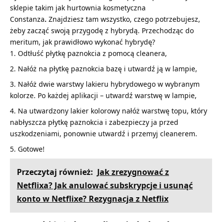
sklepie takim jak
hurtownia kosmetyczna
Constanza
.
Znajdziesz tam wszystko, czego potrzebujesz,
żeby zacząć swoją przygodę z hybrydą. Przechodząc do
meritum, jak prawidłowo wykonać hybrydę?
Odtłuść płytkę paznokcia z pomocą cleanera,
Nałóż na płytkę paznokcia bazę i utwardź ją w lampie,
Nałóż dwie warstwy lakieru hybrydowego w wybranym
kolorze. Po każdej aplikacji – utwardź warstwę w lampie,
Na utwardzony lakier kolorowy nałóż warstwę topu, który
nabłyszcza płytkę paznokcia i zabezpieczy ja przed
uszkodzeniami, ponownie utwardź i przemyj cleanerem.
Gotowe!
Przeczytaj również:
Jak zrezygnować z
Netflixa? Jak anulować subskrypcje i usunąć
konto w Netflixe? Rezygnacja z Netflix