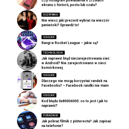
Czy Instagram powiadamia o zrzutach
ekranu z historii, postu lub czatu?
ROZRYWKA
Nie wiesz jaki prezent wybrać na wieczór
panieński? Sprawdź to!
OGOLNE
Rangi w Rocket League – jakie są?
TECHNOLOGIA
Jak naprawić błąd niezarejestrowana sieć
w Android? Nie zarejestrowano w sieci
komórkowej
OGOLNE
Dlaczego nie mogę korzystać randek na
Facebooku? – Facebook randki nie mam
OGOLNE
Kod błędu 0x80004005: co to jest i jak to
naprawić?
PORADNIKI
Jak pobrać filmik z pinteresta? Jak zapisać
na telefonie?