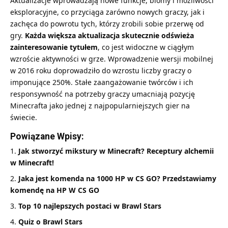
Aktualizacje wprowadzają nowe funkcje, biomy i możliwości
eksploracyjne, co przyciąga zarówno nowych graczy, jak i
zachęca do powrotu tych, którzy zrobili sobie przerwę od
gry.
Każda większa aktualizacja skutecznie odświeża
zainteresowanie tytułem
, co jest widoczne w ciągłym
wzroście aktywności w grze. Wprowadzenie wersji mobilnej
w 2016 roku doprowadziło do wzrostu liczby graczy o
imponujące 250%. Stałe zaangażowanie twórców i ich
responsywność na potrzeby graczy umacniają pozycję
Minecrafta jako jednej z najpopularniejszych gier na
świecie.
Powiązane Wpisy:
Jak stworzyć mikstury w Minecraft? Receptury alchemii
w Minecraft!
Jaka jest komenda na 1000 HP w CS GO? Przedstawiamy
komendę na HP W CS GO
Top 10 najlepszych postaci w Brawl Stars
Quiz o Brawl Stars