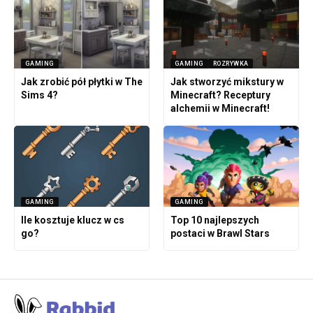
GAMING
GAMING
ROZRYWKA
Jak zrobić pół płytki w The
Jak stworzyć mikstury w
Sims 4?
Minecraft? Receptury
alchemii w Minecraft!
GAMING
GAMING
Ile kosztuje klucz w cs
Top 10 najlepszych
go?
postaci w Brawl Stars