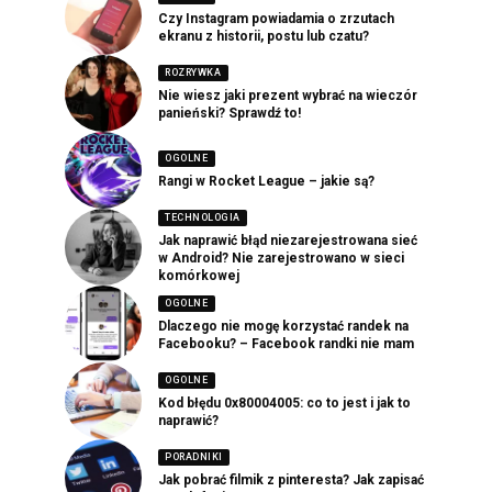
Czy Instagram powiadamia o zrzutach
ekranu z historii, postu lub czatu?
ROZRYWKA
Nie wiesz jaki prezent wybrać na wieczór
panieński? Sprawdź to!
OGOLNE
Rangi w Rocket League – jakie są?
TECHNOLOGIA
Jak naprawić błąd niezarejestrowana sieć
w Android? Nie zarejestrowano w sieci
komórkowej
OGOLNE
Dlaczego nie mogę korzystać randek na
Facebooku? – Facebook randki nie mam
OGOLNE
Kod błędu 0x80004005: co to jest i jak to
naprawić?
PORADNIKI
Jak pobrać filmik z pinteresta? Jak zapisać