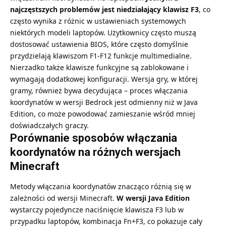
najczęstszych problemów jest niedziałający klawisz F3
, co
często wynika z różnic w ustawieniach systemowych
niektórych modeli laptopów. Użytkownicy często muszą
dostosować ustawienia BIOS, które często domyślnie
przydzielają klawiszom F1-F12 funkcje multimedialne.
Nierzadko także klawisze funkcyjne są zablokowane i
wymagają dodatkowej konfiguracji. Wersja gry, w której
gramy, również bywa decydująca – proces włączania
koordynatów w wersji Bedrock jest odmienny niż w Java
Edition, co może powodować zamieszanie wśród mniej
doświadczałych graczy.
Porównanie sposobów włączania
koordynatów na różnych wersjach
Minecraft
Metody włączania koordynatów znacząco różnią się w
zależności od wersji Minecraft.
W wersji Java Edition
wystarczy pojedyncze naciśnięcie klawisza F3 lub w
przypadku laptopów, kombinacja Fn+F3, co pokazuje cały