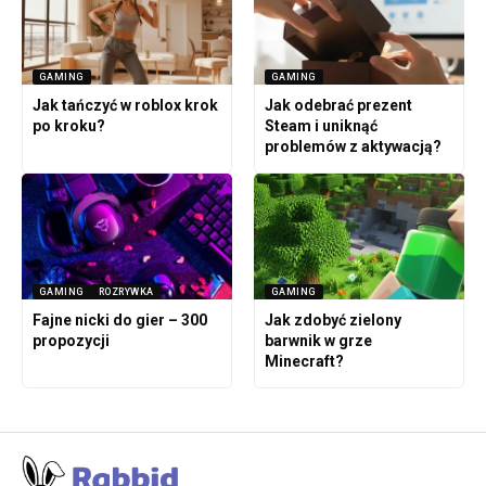
GAMING
GAMING
Jak tańczyć w roblox krok
Jak odebrać prezent
po kroku?
Steam i uniknąć
problemów z aktywacją?
GAMING
ROZRYWKA
GAMING
Fajne nicki do gier – 300
Jak zdobyć zielony
propozycji
barwnik w grze
Minecraft?