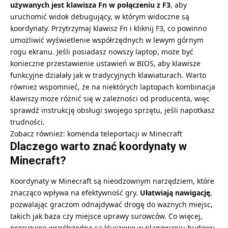
używanych jest klawisza Fn w połączeniu z F3
, aby
uruchomić widok debugujący, w którym widoczne są
koordynaty. Przytrzymaj klawisz Fn i kliknij F3, co powinno
umożliwić wyświetlenie współrzędnych w lewym górnym
rogu ekranu. Jeśli posiadasz nowszy laptop, może być
konieczne przestawienie ustawień w BIOS, aby klawisze
funkcyjne działały jak w tradycyjnych klawiaturach. Warto
również wspomnieć, że na niektórych laptopach kombinacja
klawiszy może różnić się w zależności od producenta, więc
sprawdź instrukcję obsługi swojego sprzętu, jeśli napotkasz
trudności.
Zobacz również:
komenda teleportacji
w Minecraft
Dlaczego warto znać koordynaty w
Minecraft?
Koordynaty w
Minecraft są
nieodzownym narzędziem, które
znacząco wpływa na efektywność gry.
Ułatwiają nawigację
,
pozwalając graczom odnajdywać drogę do ważnych miejsc,
takich jak baza czy miejsce uprawy surowców. Co więcej,
precyzyjne współrzędne są kluczowe w planowaniu budowy