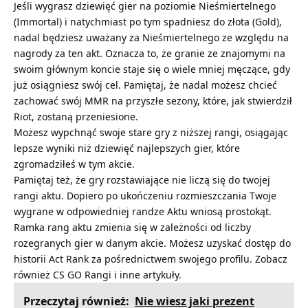
Jeśli wygrasz dziewięć gier na poziomie Nieśmiertelnego
(Immortal) i natychmiast po tym spadniesz do złota (Gold),
nadal będziesz uważany za Nieśmiertelnego ze względu na
nagrody za ten akt. Oznacza to, że granie ze znajomymi na
swoim głównym koncie staje się o wiele mniej męczące, gdy
już osiągniesz swój cel. Pamiętaj, że nadal możesz chcieć
zachować swój MMR na przyszłe sezony, które, jak stwierdził
Riot, zostaną przeniesione.
Możesz wypchnąć swoje stare gry z niższej rangi, osiągając
lepsze wyniki niż dziewięć najlepszych gier, które
zgromadziłeś w tym akcie.
Pamiętaj też, że gry rozstawiające nie liczą się do twojej
rangi aktu. Dopiero po ukończeniu rozmieszczania Twoje
wygrane w odpowiedniej randze Aktu wniosą prostokąt.
Ramka rang aktu zmienia się w zależności od liczby
rozegranych gier w danym akcie. Możesz uzyskać dostęp do
historii Act Rank za pośrednictwem swojego profilu. Zobacz
również
CS GO Rangi
i inne artykuły.
Przeczytaj również:
Nie wiesz jaki prezent