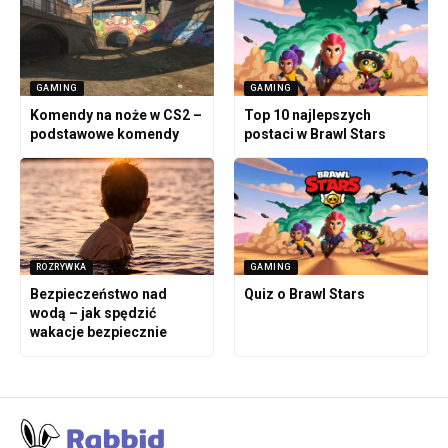
GAMING
GAMING
Komendy na noże w CS2 –
Top 10 najlepszych
podstawowe komendy
postaci w Brawl Stars
ROZRYWKA
GAMING
Bezpieczeństwo nad
Quiz o Brawl Stars
wodą – jak spędzić
wakacje bezpiecznie