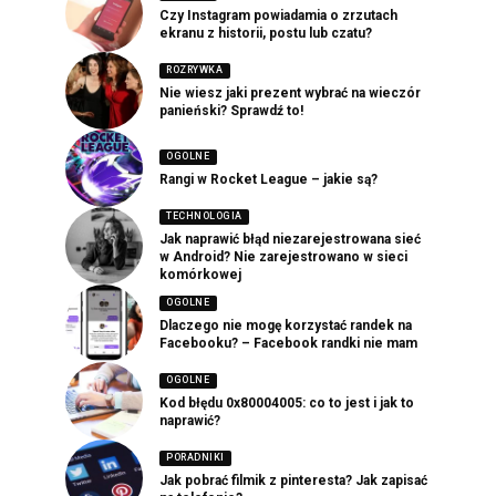
Czy Instagram powiadamia o zrzutach
ekranu z historii, postu lub czatu?
ROZRYWKA
Nie wiesz jaki prezent wybrać na wieczór
panieński? Sprawdź to!
OGOLNE
Rangi w Rocket League – jakie są?
TECHNOLOGIA
Jak naprawić błąd niezarejestrowana sieć
w Android? Nie zarejestrowano w sieci
komórkowej
OGOLNE
Dlaczego nie mogę korzystać randek na
Facebooku? – Facebook randki nie mam
OGOLNE
Kod błędu 0x80004005: co to jest i jak to
naprawić?
PORADNIKI
Jak pobrać filmik z pinteresta? Jak zapisać