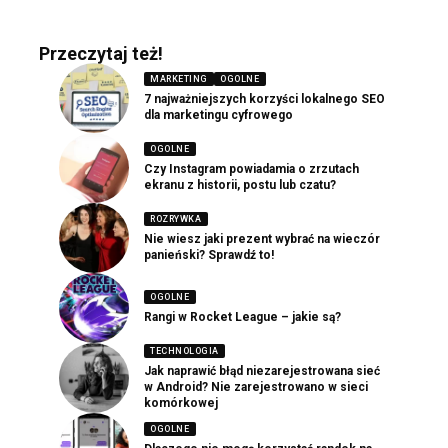
Przeczytaj też!
MARKETING
OGOLNE
7 najważniejszych korzyści lokalnego SEO
dla marketingu cyfrowego
OGOLNE
Czy Instagram powiadamia o zrzutach
ekranu z historii, postu lub czatu?
ROZRYWKA
Nie wiesz jaki prezent wybrać na wieczór
panieński? Sprawdź to!
OGOLNE
Rangi w Rocket League – jakie są?
TECHNOLOGIA
Jak naprawić błąd niezarejestrowana sieć
w Android? Nie zarejestrowano w sieci
komórkowej
OGOLNE