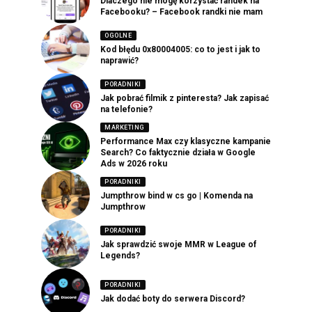
Dlaczego nie mogę korzystać randek na
Facebooku? – Facebook randki nie mam
OGOLNE
Kod błędu 0x80004005: co to jest i jak to
naprawić?
PORADNIKI
Jak pobrać filmik z pinteresta? Jak zapisać
na telefonie?
MARKETING
Performance Max czy klasyczne kampanie
Search? Co faktycznie działa w Google
Ads w 2026 roku
PORADNIKI
Jumpthrow bind w cs go | Komenda na
Jumpthrow
PORADNIKI
Jak sprawdzić swoje MMR w League of
Legends?
PORADNIKI
Jak dodać boty do serwera Discord?