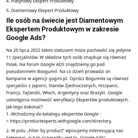
Platynowy Ekspert Produktowy
Diamentowy Ekspert Produktowy
Ile osób na świecie jest Diamentowym
Ekspertem Produktowym w zakresie
Google Ads?
Na 20 lipca 2022 takim statusem może pochwalić się jedynie
11 specjalistów. W składzie tych osób znajduje się również
Polak. Na forum Google ADS znajdziemy go pod
pseudonimem Boogumil. Na co dzień prowadzi on
kampanie w agencji
gogini.pl
. Oprócz Bogumiła są również
specjaliści z Japonii, Stanów Zjednoczonych, Hiszpanii,
Francji, Tajlandii, Włoch, Argentyny oraz Brazylii. Google
udostępnia możliwość weryfikacji Ekspertów produktowych.
Jak tego dokonać?
Wchodzimy do katalogu ekspertów Google -
> https://productexperts.withgoogle.com/directory,
W polu „Filter by product” wpisujemy interesującą nas
kategorię, w tym przypadku jest to „Google Ads”,