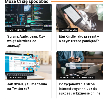
Może Ci się spodobać
TECHNOLOGIA
TECHNOLOGIA
Scrum, Agile, Lean. Czy
Etui Kindle jako prezent –
wciąż nie wiesz co
o czym trzeba pamiętać?
znaczą?
TECHNOLOGIA
MARKETING
TECHNOLOGIA
Jak działają tłumaczenia
Pozycjonowanie stron
na Twitterze?
internetowych- klucz do
sukcesu w biznesie online