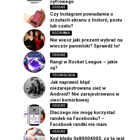
cyfrowego
OGOLNE
Czy Instagram powiadamia o
zrzutach ekranu z historii, postu
lub czatu?
ROZRYWKA
Nie wiesz jaki prezent wybrać na
wieczór panieński? Sprawdź to!
OGOLNE
Rangi w Rocket League – jakie
są?
TECHNOLOGIA
Jak naprawić błąd
niezarejestrowana sieć w
Android? Nie zarejestrowano w
sieci komórkowej
OGOLNE
Dlaczego nie mogę korzystać
randek na Facebooku? –
Facebook randki nie mam
OGOLNE
Kod błędu 0x80004005: co to jest