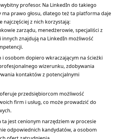
y wybitny profesor. Na LinkedIn do takiego
 ma prawo głosu, dlatego też ta platforma daje
 najczęściej z nich korzystają:
nkowie zarządu, menedżerowie, specjaliści z
i innych znajdują na LinkedIn możliwość
mpetencji.
 i osobom dopiero wkraczającym na ścieżki
profesjonalnego wizerunku, zdobywania
wania kontaktów z potencjalnymi
 oferuje przedsiębiorcom możliwość
oich firm i usług, co może prowadzić do
wych.
 ta jest cenionym narzędziem w procesie
kanie odpowiednich kandydatów, a osobom
ch ofert zatrudnienia.