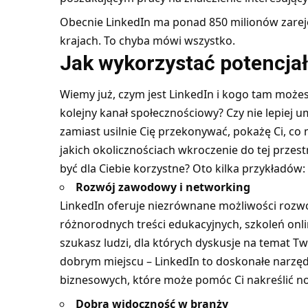
Obecnie LinkedIn ma ponad 850 milionów zar
krajach. To chyba mówi wszystko.
Jak wykorzystać potencjał
Wiemy już, czym jest LinkedIn i kogo tam możesz
kolejny kanał społecznościowy? Czy nie lepiej u
zamiast usilnie Cię przekonywać, pokażę Ci, co 
jakich okolicznościach wkroczenie do tej prz
być dla Ciebie korzystne? Oto kilka przykładów:
Rozwój zawodowy i networking
LinkedIn oferuje niezrównane możliwości roz
różnorodnych treści edukacyjnych, szkoleń onlin
szukasz ludzi, dla których dyskusje na temat Two
dobrym miejscu – LinkedIn to doskonałe narzędz
biznesowych, które może pomóc Ci nakreślić n
Dobra widoczność w branży