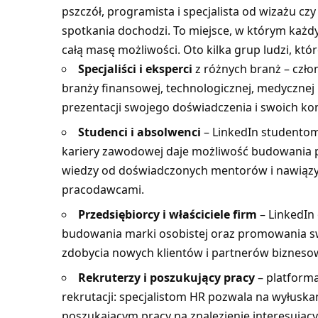
pszczół, programista i specjalista od wizażu cz
spotkania dochodzi. To miejsce, w którym każdy
całą masę możliwości. Oto kilka grup ludzi, które
Specjaliści i eksperci
z różnych branż – czło
branży finansowej, technologicznej, medycznej 
prezentacji swojego doświadczenia i swoich ko
Studenci i absolwenci
– LinkedIn studentom
kariery zawodowej daje możliwość budowania 
wiedzy od doświadczonych mentorów i nawiązy
pracodawcami.
Przedsiębiorcy i właściciele firm
– LinkedIn
budowania marki osobistej oraz promowania sw
zdobycia nowych klientów i partnerów bizneso
Rekruterzy i poszukujący pracy
– platforma
rekrutacji: specjalistom HR pozwala na wyłus
poszukającym pracy na znalezienie interesujący