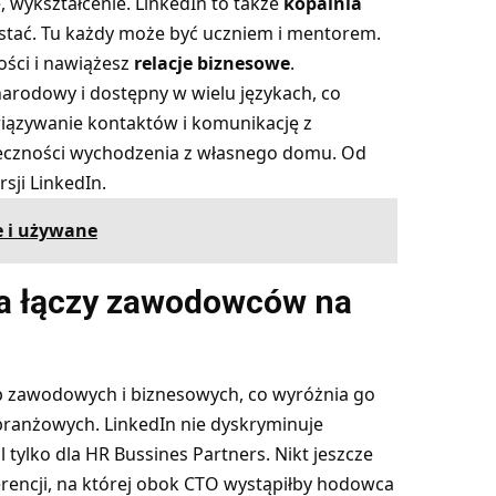
 wykształcenie. LinkedIn to także
kopalnia
ystać. Tu każdy może być uczniem i mentorem.
ości i nawiążesz
relacje biznesowe
.
ynarodowy i dostępny w wielu językach, co
iązywanie kontaktów i komunikację z
onieczności wychodzenia z własnego domu. Od
sji LinkedIn.
 i używane
óra łączy zawodowców na
p zawodowych i biznesowych, co wyróżnia go
branżowych. LinkedIn nie dyskryminuje
tylko dla HR Bussines Partners. Nikt jeszcze
rencji, na której obok CTO wystąpiłby hodowca