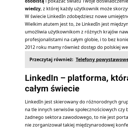
osobistą
i pokazać światu Twoje doświadczenie,
wiedzy
, z której każdy użytkownik może skorz
W świecie LinkedIn zdobędziesz nowe umiejętn
Wielkim atutem jest to, że LinkedIn jest międz
umożliwia użytkownikom z różnych krajów naw
profesjonalistami na całym globie, i to bez k
2012 roku mamy również dostęp do polskiej wer
Przeczytaj również:
Telefony powystawowe
LinkedIn – platforma, kt
całym świecie
LinkedIn jest skierowany do różnorodnych gru
na tle innych serwisów społecznościowych czy 
żadnego sektora zawodowego, to nie jest portal 
nie zorganizował takiej międzynarodowej konfe