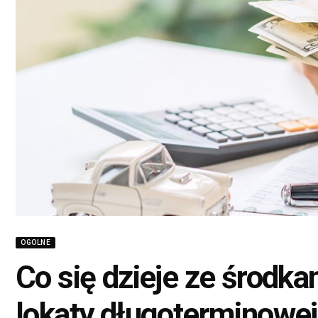
OGOLNE
Co się dzieje ze środk
lokaty długoterminowej