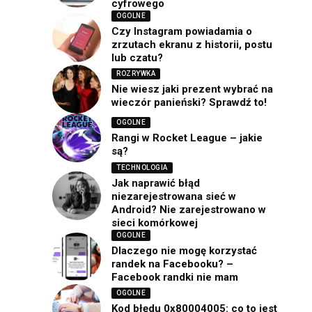
cyfrowego
OGOLNE
Czy Instagram powiadamia o
zrzutach ekranu z historii, postu
lub czatu?
ROZRYWKA
Nie wiesz jaki prezent wybrać na
wieczór panieński? Sprawdź to!
OGOLNE
Rangi w Rocket League – jakie
są?
TECHNOLOGIA
Jak naprawić błąd
niezarejestrowana sieć w
Android? Nie zarejestrowano w
sieci komórkowej
OGOLNE
Dlaczego nie mogę korzystać
randek na Facebooku? –
Facebook randki nie mam
OGOLNE
Kod błędu 0x80004005: co to jest