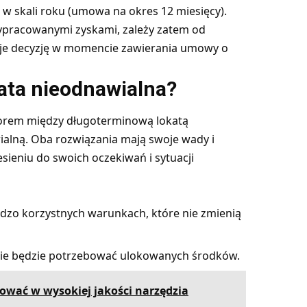
w skali roku (umowa na okres 12 miesięcy).
wypracowanymi zyskami, zależy zatem od
muje decyzję w momencie zawierania umowy o
kata nieodnawialna?
borem między długoterminową lokatą
alną. Oba rozwiązania mają swoje wady i
esieniu do swoich oczekiwań i sytuacji
dzo korzystnych warunkach, które nie zmienią
nie będzie potrzebować ulokowanych środków.
ować w wysokiej jakości narzędzia