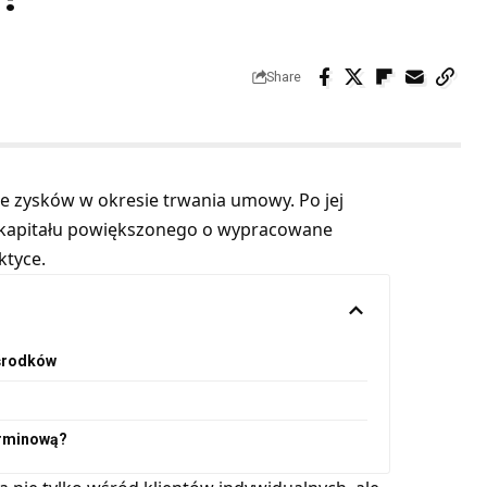
Share
 zysków w okresie trwania umowy. Po jej
y kapitału powiększonego o wypracowane
ktyce.
 środków
erminową?