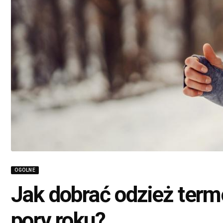
OGOLNE
Jak dobrać odzież term
pory roku?