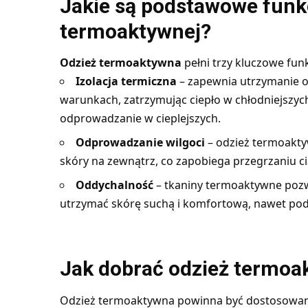
Jakie są podstawowe funk
termoaktywnej?
Odzież termoaktywna
pełni trzy kluczowe funk
Izolacja termiczna
– zapewnia utrzymanie o
warunkach, zatrzymując ciepło w chłodniejszyc
odprowadzanie w cieplejszych.
Odprowadzanie wilgoci
– odzież termoakty
skóry na zewnątrz, co zapobiega przegrzaniu c
Oddychalność
– tkaniny termoaktywne poz
utrzymać skórę suchą i komfortową, nawet pod
Jak dobrać odzież termoa
Odzież termoaktywna powinna być dostosowan