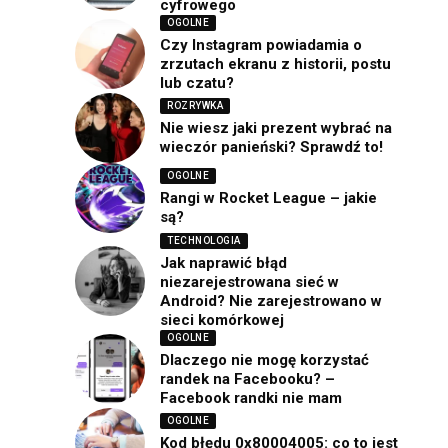
cyfrowego
OGOLNE
Czy Instagram powiadamia o
zrzutach ekranu z historii, postu
lub czatu?
ROZRYWKA
Nie wiesz jaki prezent wybrać na
wieczór panieński? Sprawdź to!
OGOLNE
Rangi w Rocket League – jakie
są?
TECHNOLOGIA
Jak naprawić błąd
niezarejestrowana sieć w
Android? Nie zarejestrowano w
sieci komórkowej
OGOLNE
Dlaczego nie mogę korzystać
randek na Facebooku? –
Facebook randki nie mam
OGOLNE
Kod błędu 0x80004005: co to jest