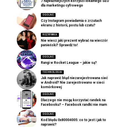
7 najważniejszych korzyści lokalnego SEO
dla marketingu cyfrowego
OGOLNE
Czy Instagram powiadamia o zrzutach
ekranu z historii, postu lub czatu?
ROZRYWKA
Nie wiesz jaki prezent wybrać na wieczór
panieński? Sprawdź to!
OGOLNE
Rangi w Rocket League – jakie są?
TECHNOLOGIA
Jak naprawić błąd niezarejestrowana sieć
w Android? Nie zarejestrowano w sieci
komórkowej
OGOLNE
Dlaczego nie mogę korzystać randek na
Facebooku? – Facebook randki nie mam
OGOLNE
Kod błędu 0x80004005: co to jest i jak to
naprawić?