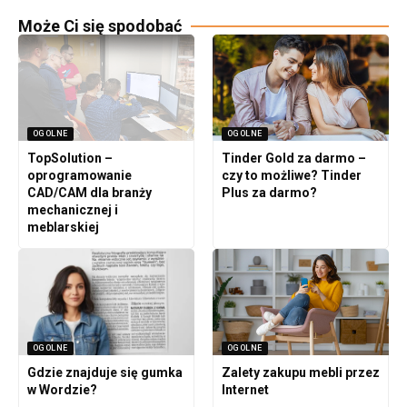
Może Ci się spodobać
OGOLNE
OGOLNE
TopSolution –
Tinder Gold za darmo –
oprogramowanie
czy to możliwe? Tinder
CAD/CAM dla branży
Plus za darmo?
mechanicznej i
meblarskiej
OGOLNE
OGOLNE
Gdzie znajduje się gumka
Zalety zakupu mebli przez
w Wordzie?
Internet