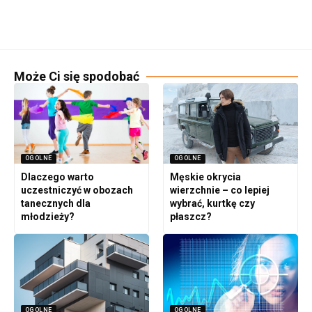
Może Ci się spodobać
OGOLNE
OGOLNE
Dlaczego warto
Męskie okrycia
uczestniczyć w obozach
wierzchnie – co lepiej
tanecznych dla
wybrać, kurtkę czy
młodzieży?
płaszcz?
OGOLNE
OGOLNE