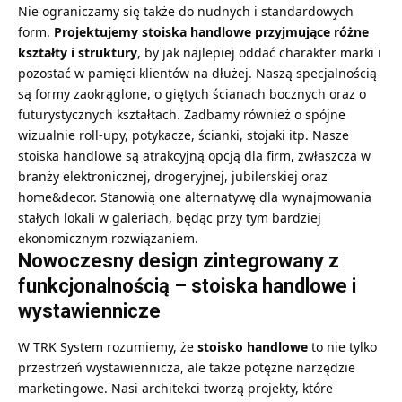
Nie ograniczamy się także do nudnych i standardowych
form.
Projektujemy
stoiska handlowe
przyjmujące różne
kształty i struktury
, by jak najlepiej oddać charakter marki i
pozostać w pamięci klientów na dłużej. Naszą specjalnością
są formy zaokrąglone, o giętych ścianach bocznych oraz o
futurystycznych kształtach. Zadbamy również o spójne
wizualnie roll-upy, potykacze, ścianki, stojaki itp. Nasze
stoiska handlowe są atrakcyjną opcją dla firm, zwłaszcza w
branży elektronicznej, drogeryjnej, jubilerskiej oraz
home&decor. Stanowią one alternatywę dla wynajmowania
stałych lokali w galeriach, będąc przy tym bardziej
ekonomicznym rozwiązaniem.
Nowoczesny design zintegrowany z
funkcjonalnością – stoiska handlowe i
wystawiennicze
W TRK System rozumiemy, że
stoisko handlowe
to nie tylko
przestrzeń wystawiennicza, ale także potężne narzędzie
marketingowe. Nasi architekci tworzą projekty, które