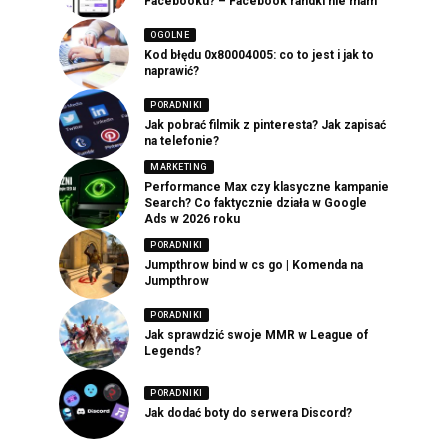
Facebooku? – Facebook randki nie mam
OGOLNE
Kod błędu 0x80004005: co to jest i jak to
naprawić?
PORADNIKI
Jak pobrać filmik z pinteresta? Jak zapisać
na telefonie?
MARKETING
Performance Max czy klasyczne kampanie
Search? Co faktycznie działa w Google
Ads w 2026 roku
PORADNIKI
Jumpthrow bind w cs go | Komenda na
Jumpthrow
PORADNIKI
Jak sprawdzić swoje MMR w League of
Legends?
PORADNIKI
Jak dodać boty do serwera Discord?