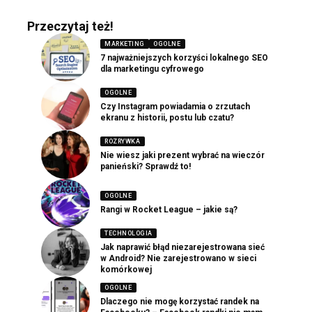
Przeczytaj też!
MARKETING
OGOLNE
7 najważniejszych korzyści lokalnego SEO
dla marketingu cyfrowego
OGOLNE
Czy Instagram powiadamia o zrzutach
ekranu z historii, postu lub czatu?
ROZRYWKA
Nie wiesz jaki prezent wybrać na wieczór
panieński? Sprawdź to!
OGOLNE
Rangi w Rocket League – jakie są?
TECHNOLOGIA
Jak naprawić błąd niezarejestrowana sieć
w Android? Nie zarejestrowano w sieci
komórkowej
OGOLNE
Dlaczego nie mogę korzystać randek na