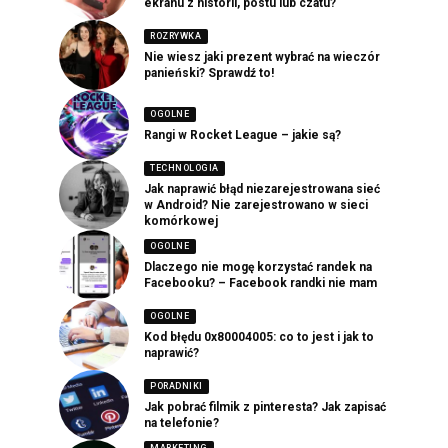
ekranu z historii, postu lub czatu?
ROZRYWKA
Nie wiesz jaki prezent wybrać na wieczór
panieński? Sprawdź to!
OGOLNE
Rangi w Rocket League – jakie są?
TECHNOLOGIA
Jak naprawić błąd niezarejestrowana sieć
w Android? Nie zarejestrowano w sieci
komórkowej
OGOLNE
Dlaczego nie mogę korzystać randek na
Facebooku? – Facebook randki nie mam
OGOLNE
Kod błędu 0x80004005: co to jest i jak to
naprawić?
PORADNIKI
Jak pobrać filmik z pinteresta? Jak zapisać
na telefonie?
MARKETING