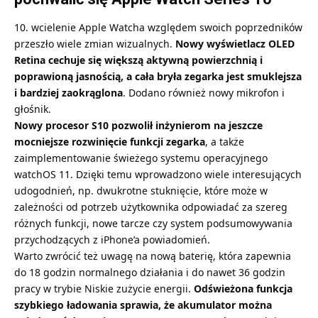
10. wcielenie Apple Watcha względem swoich poprzedników
przeszło wiele zmian wizualnych.
Nowy wyświetlacz OLED
Retina cechuje się większą aktywną powierzchnią i
poprawioną jasnością, a cała bryła zegarka jest smuklejsza
i bardziej zaokrąglona
. Dodano również nowy mikrofon i
głośnik.
Nowy procesor S10 pozwolił inżynierom na jeszcze
mocniejsze rozwinięcie funkcji zegarka
, a także
zaimplementowanie świeżego systemu operacyjnego
watchOS 11. Dzięki temu wprowadzono wiele interesujących
udogodnień, np. dwukrotne stuknięcie, które może w
zależności od potrzeb użytkownika odpowiadać za szereg
różnych funkcji, nowe tarcze czy system podsumowywania
przychodzących z iPhone’a powiadomień.
Warto zwrócić też uwagę na nową baterię, która zapewnia
do 18 godzin normalnego działania i do nawet 36 godzin
pracy w trybie Niskie zużycie energii.
Odświeżona funkcja
szybkiego ładowania sprawia, że akumulator można