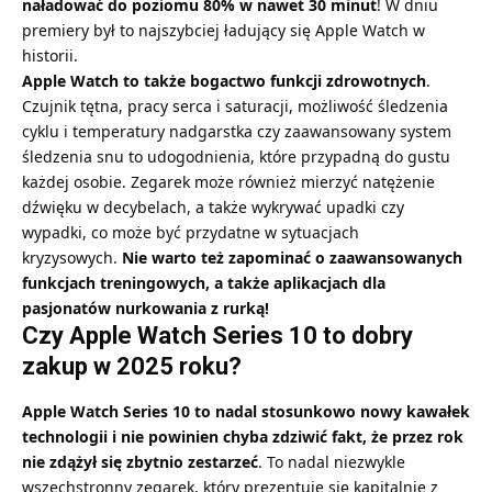
naładować do poziomu 80% w nawet 30 minut
! W dniu
premiery był to najszybciej ładujący się Apple Watch w
historii.
Apple Watch to także bogactwo funkcji zdrowotnych
.
Czujnik tętna, pracy serca i saturacji, możliwość śledzenia
cyklu i temperatury nadgarstka czy zaawansowany system
śledzenia snu to udogodnienia, które przypadną do gustu
każdej osobie. Zegarek może również mierzyć natężenie
dźwięku w decybelach, a także wykrywać upadki czy
wypadki, co może być przydatne w sytuacjach
kryzysowych.
Nie warto też zapominać o zaawansowanych
funkcjach treningowych, a także aplikacjach dla
pasjonatów nurkowania z rurką!
Czy Apple Watch Series 10 to dobry
zakup w 2025 roku?
Apple Watch Series 10 to nadal stosunkowo nowy kawałek
technologii i nie powinien chyba zdziwić fakt, że przez rok
nie zdążył się zbytnio zestarzeć
. To nadal niezwykle
wszechstronny zegarek, który prezentuje się kapitalnie z