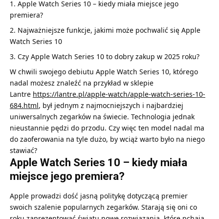
Apple Watch Series 10 – kiedy miała miejsce jego
premiera?
Najważniejsze funkcje, jakimi może pochwalić się Apple
Watch Series 10
Czy Apple Watch Series 10 to dobry zakup w 2025 roku?
W chwili swojego debiutu Apple Watch Series 10, którego
nadal możesz znaleźć na przykład w sklepie
Lantre
https://lantre.pl/apple-watch/apple-watch-series-10-
684.html
, był jednym z najmocniejszych i najbardziej
uniwersalnych zegarków na świecie. Technologia jednak
nieustannie pędzi do przodu. Czy więc ten model nadal ma
do zaoferowania na tyle dużo, by wciąż warto było na niego
stawiać?
Apple Watch Series 10 – kiedy miała
miejsce jego premiera?
Apple prowadzi dość jasną politykę dotyczącą premier
swoich szalenie popularnych zegarków. Starają się oni co
roku zaprezentować światu nowe rozwiązania, które pchają