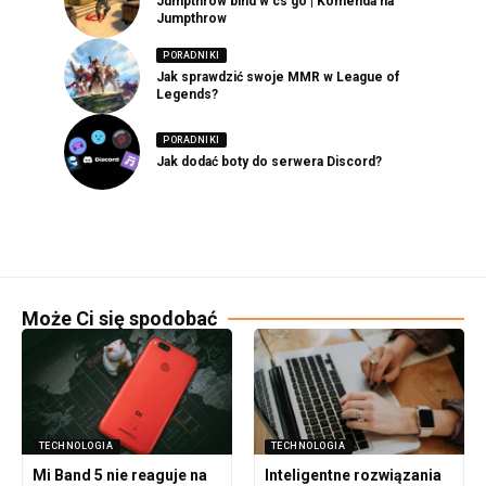
Jumpthrow bind w cs go | Komenda na
Jumpthrow
PORADNIKI
Jak sprawdzić swoje MMR w League of
Legends?
PORADNIKI
Jak dodać boty do serwera Discord?
Może Ci się spodobać
TECHNOLOGIA
TECHNOLOGIA
Mi Band 5 nie reaguje na
Inteligentne rozwiązania