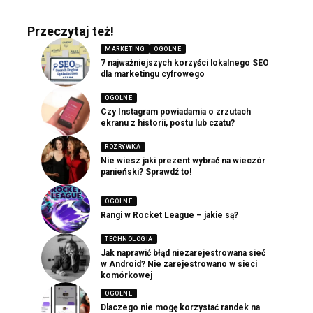
Przeczytaj też!
MARKETING
OGOLNE
7 najważniejszych korzyści lokalnego SEO
dla marketingu cyfrowego
OGOLNE
Czy Instagram powiadamia o zrzutach
ekranu z historii, postu lub czatu?
ROZRYWKA
Nie wiesz jaki prezent wybrać na wieczór
panieński? Sprawdź to!
OGOLNE
Rangi w Rocket League – jakie są?
TECHNOLOGIA
Jak naprawić błąd niezarejestrowana sieć
w Android? Nie zarejestrowano w sieci
komórkowej
OGOLNE
Dlaczego nie mogę korzystać randek na