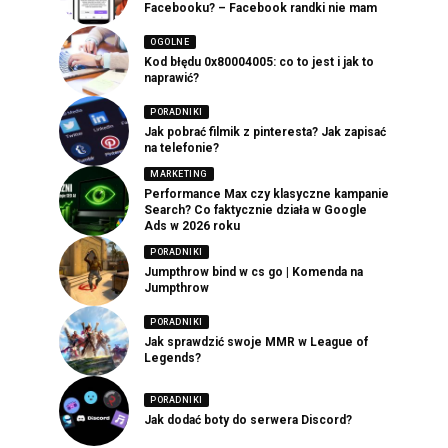
Facebooku? – Facebook randki nie mam
OGOLNE
Kod błędu 0x80004005: co to jest i jak to
naprawić?
PORADNIKI
Jak pobrać filmik z pinteresta? Jak zapisać
na telefonie?
MARKETING
Performance Max czy klasyczne kampanie
Search? Co faktycznie działa w Google
Ads w 2026 roku
PORADNIKI
Jumpthrow bind w cs go | Komenda na
Jumpthrow
PORADNIKI
Jak sprawdzić swoje MMR w League of
Legends?
PORADNIKI
Jak dodać boty do serwera Discord?