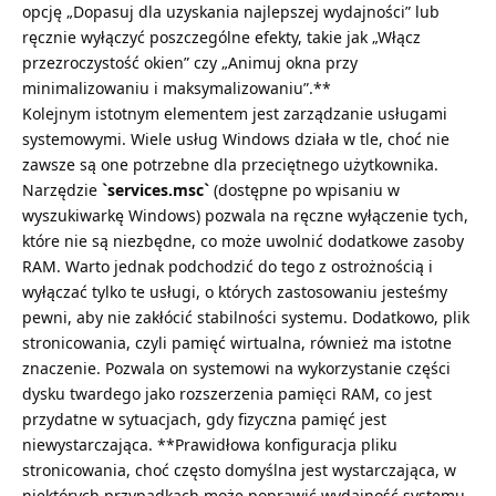
opcję „Dopasuj dla uzyskania najlepszej wydajności” lub
ręcznie wyłączyć poszczególne efekty, takie jak „Włącz
przezroczystość okien” czy „Animuj okna przy
minimalizowaniu i maksymalizowaniu”.**
Kolejnym istotnym elementem jest zarządzanie usługami
systemowymi. Wiele usług Windows działa w tle, choć nie
zawsze są one potrzebne dla przeciętnego użytkownika.
Narzędzie
`services.msc`
(dostępne po wpisaniu w
wyszukiwarkę Windows) pozwala na ręczne wyłączenie tych,
które nie są niezbędne, co może uwolnić dodatkowe zasoby
RAM. Warto jednak podchodzić do tego z ostrożnością i
wyłączać tylko te usługi, o których zastosowaniu jesteśmy
pewni, aby nie zakłócić stabilności systemu. Dodatkowo, plik
stronicowania, czyli pamięć wirtualna, również ma istotne
znaczenie. Pozwala on systemowi na wykorzystanie części
dysku twardego jako rozszerzenia pamięci RAM, co jest
przydatne w sytuacjach, gdy fizyczna pamięć jest
niewystarczająca. **Prawidłowa konfiguracja pliku
stronicowania, choć często domyślna jest wystarczająca, w
niektórych przypadkach może poprawić wydajność systemu,