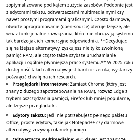
zoptymalizowane pod kątem zużycia zasobów. Podobnie jest
z edytorami tekstu, odtwarzaczami multimedialnymi czy
nawet prostymi programami graficznymi. Często darmowe,
otwarte oprogramowanie (open-source) oferuje lżejsze, ale
wciąż funkcjonalne rozwiązania, które nie obciążają systemu
tak bardzo jak ich komercyjne odpowiedniki. **Decydując
się na lżejsze alternatywy, zyskujesz nie tylko zwolnioną
pamięć RAM, ale często także szybsze uruchamianie
aplikacji i ogólnie płynniejszą pracę systemu.** W 2025 roku
dostępność takich alternatyw jest bardzo szeroka, wystarczy
poświęcić chwilę na ich research.
Przeglądarki internetowe:
Zamiast Chrome (który jest
znany z dużego zapotrzebowania na RAM), rozważ Edge z
trybem oszczędzania pamięci, Firefox lub mniej popularne,
ale lżejsze przeglądarki.
Edytory tekstu:
Jeśli nie potrzebujesz pełnego pakietu
Office, proste edytory, takie jak Notepad++ czy darmowe
alternatywy, zużywają ułamek pamięci.
Odtwarzacze multimedialne:
VLC Player jest znany ze