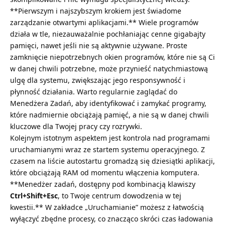
**Pierwszym i najszybszym krokiem jest świadome
zarządzanie otwartymi aplikacjami.** Wiele programów
działa w tle, niezauważalnie pochłaniając cenne gigabajty
pamięci, nawet jeśli nie są aktywnie używane. Proste
zamknięcie niepotrzebnych okien programów, które nie są Ci
w danej chwili potrzebne, może przynieść natychmiastową
ulgę dla systemu, zwiększając jego responsywność i
płynność działania. Warto regularnie zaglądać do
Menedżera Zadań, aby identyfikować i zamykać programy,
które nadmiernie obciążają pamięć, a nie są w danej chwili
kluczowe dla Twojej pracy czy rozrywki.
Kolejnym istotnym aspektem jest kontrola nad programami
uruchamianymi wraz ze startem systemu operacyjnego. Z
czasem na liście autostartu gromadzą się dziesiątki aplikacji,
które obciążają RAM od momentu włączenia komputera.
**Menedżer zadań, dostępny pod kombinacją klawiszy
Ctrl+Shift+Esc
, to Twoje centrum dowodzenia w tej
kwestii.** W zakładce „Uruchamianie” możesz z łatwością
wyłączyć zbędne procesy, co znacząco skróci czas ładowania