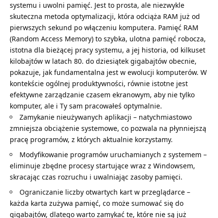
systemu i uwolni pamięć. Jest to prosta, ale niezwykle
skuteczna metoda optymalizacji, która odciąża RAM już od
pierwszych sekund po włączeniu komputera. Pamięć RAM
(Random Access Memory) to szybka, ulotna pamięć robocza,
istotna dla bieżącej pracy systemu, a jej historia, od kilkuset
kilobajtów w latach 80. do dziesiątek gigabajtów obecnie,
pokazuje, jak fundamentalna jest w ewolucji komputerów. W
kontekście ogólnej produktywności, równie istotne jest
efektywne
zarządzanie czasem ekranowym
, aby nie tylko
komputer, ale i Ty sam pracowałeś optymalnie.
Zamykanie nieużywanych aplikacji – natychmiastowo
zmniejsza obciążenie systemowe, co pozwala na płynniejszą
pracę programów, z których aktualnie korzystamy.
Modyfikowanie programów uruchamianych z systemem –
eliminuje zbędne procesy startujące wraz z Windowsem,
skracając czas rozruchu i uwalniając zasoby pamięci.
Ograniczanie liczby otwartych kart w przeglądarce –
każda karta zużywa pamięć, co może sumować się do
gigabajtów, dlatego warto zamykać te, które nie są już