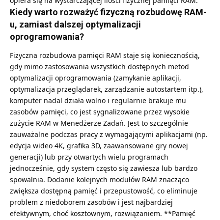
opiera się na wystarczającej ilości fizycznej pamięci RAM.
Kiedy warto rozważyć fizyczną rozbudowę RAM-
u, zamiast dalszej optymalizacji
oprogramowania?
Fizyczna rozbudowa pamięci RAM staje się koniecznością,
gdy mimo zastosowania wszystkich dostępnych metod
optymalizacji oprogramowania (zamykanie aplikacji,
optymalizacja przeglądarek, zarządzanie autostartem itp.),
komputer nadal działa wolno i regularnie brakuje mu
zasobów pamięci, co jest sygnalizowane przez wysokie
zużycie RAM w Menedżerze Zadań. Jest to szczególnie
zauważalne podczas pracy z wymagającymi aplikacjami (np.
edycja wideo 4K, grafika 3D, zaawansowane gry nowej
generacji) lub przy otwartych wielu programach
jednocześnie, gdy system często się zawiesza lub bardzo
spowalnia. Dodanie kolejnych modułów RAM znacząco
zwiększa dostępną pamięć i przepustowość, co eliminuje
problem z niedoborem zasobów i jest najbardziej
efektywnym, choć kosztownym, rozwiązaniem. **Pamięć