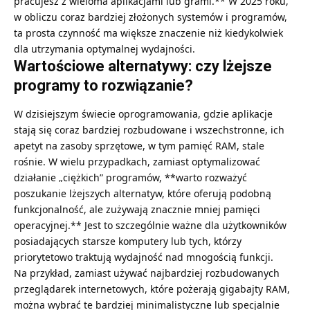
pracujesz z wieloma aplikacjami lub grami.** W 2025 roku,
w obliczu coraz bardziej złożonych systemów i programów,
ta prosta czynność ma większe znaczenie niż kiedykolwiek
dla utrzymania optymalnej wydajności.
Wartościowe alternatywy: czy lżejsze
programy to rozwiązanie?
W dzisiejszym świecie oprogramowania, gdzie aplikacje
stają się coraz bardziej rozbudowane i wszechstronne, ich
apetyt na zasoby sprzętowe, w tym pamięć RAM, stale
rośnie. W wielu przypadkach, zamiast optymalizować
działanie „ciężkich” programów, **warto rozważyć
poszukanie lżejszych alternatyw, które oferują podobną
funkcjonalność, ale zużywają znacznie mniej pamięci
operacyjnej.** Jest to szczególnie ważne dla użytkowników
posiadających starsze komputery lub tych, którzy
priorytetowo traktują wydajność nad mnogością funkcji.
Na przykład, zamiast używać najbardziej rozbudowanych
przeglądarek internetowych, które pożerają gigabajty RAM,
można wybrać te bardziej minimalistyczne lub specjalnie