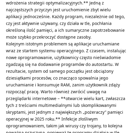
wdrożenia strategii optymalizacyjnych.** Jedną z
najczęstszych przyczyn jest uruchomienie zbyt wielu
aplikacji jednocześnie. Każdy program, niezależnie od tego,
czy jest aktywnie używany, czy działa w tle, pochłania
określoną ilość pamięci, a ich sumaryczne zapotrzebowanie
może szybko przekroczyć dostępne zasoby.
Kolejnym istotnym problemem są aplikacje uruchamiane
wraz ze startem systemu operacyjnego. Z czasem, instalując
nowe oprogramowanie, użytkownicy często nieświadomie
zgadzają się na dodawanie programów do autostartu. W
rezultacie, system od samego początku jest obciążony
dziesiątkami procesów, co znacząco spowalnia jego
uruchamianie i konsumuje RAM, zanim użytkownik zdąży
rozpocząć pracę. Warto również zwrócić uwagę na
przeglądarki internetowe – **otwarcie wielu kart, zwłaszcza
tych z treściami multimedialnymi lub skomplikowanymi
skryptami, jest jednym z największych „pożeraczy” pamięci
operacyjnej w 2025 roku.** Infekcje złośliwym
oprogramowaniem, takim jak wirusy czy trojany, to kolejna
poważna przyczyna, ponieważ te programy działają w tle,