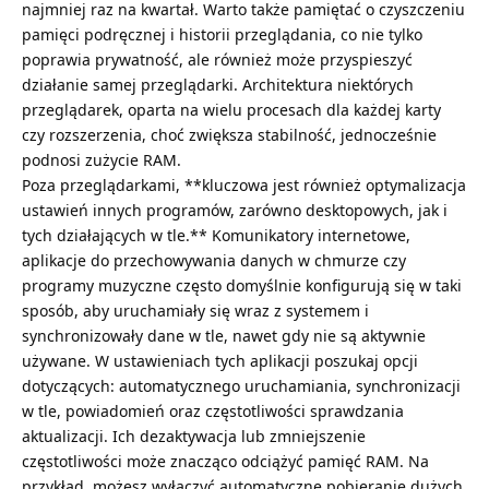
najmniej raz na kwartał. Warto także pamiętać o czyszczeniu
pamięci podręcznej i historii przeglądania, co nie tylko
poprawia prywatność, ale również może przyspieszyć
działanie samej przeglądarki. Architektura niektórych
przeglądarek, oparta na wielu procesach dla każdej karty
czy rozszerzenia, choć zwiększa stabilność, jednocześnie
podnosi zużycie RAM.
Poza przeglądarkami, **kluczowa jest również optymalizacja
ustawień innych programów, zarówno desktopowych, jak i
tych działających w tle.** Komunikatory internetowe,
aplikacje do przechowywania danych w chmurze czy
programy muzyczne często domyślnie konfigurują się w taki
sposób, aby uruchamiały się wraz z systemem i
synchronizowały dane w tle, nawet gdy nie są aktywnie
używane. W ustawieniach tych aplikacji poszukaj opcji
dotyczących: automatycznego uruchamiania, synchronizacji
w tle, powiadomień oraz częstotliwości sprawdzania
aktualizacji. Ich dezaktywacja lub zmniejszenie
częstotliwości może znacząco odciążyć pamięć RAM. Na
przykład, możesz wyłączyć automatyczne pobieranie dużych