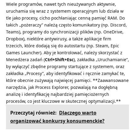
Wiele programów, nawet tych nieużywanych aktywnie,
uruchamia się wraz z systemem operacyjnym lub działa w
tle jako procesy, cicho pochłaniając cenną pamięć RAM. Do
takich „pożeraczy” należą często komunikatory (np. Discord,
Teams), programy do synchronizacji plików (np. OneDrive,
Dropbox), niektóre antywirusy, a także aplikacje firm
trzecich, które dodają się do autostartu (np. Steam, Epic
Games Launcher). Aby je kontrolować, należy skorzystać z
Menedżera zadań (
Ctrl+Shift+Esc
), zakładka „Uruchamianie”,
by wyłączyć zbędne programy startujące z systemem, oraz
zakładka „Procesy”, aby identyfikować i ręcznie zamykać te,
które obecnie zużywają najwięcej pamięci. **Zaawansowane
narzędzia, jak Process Explorer, pozwalają na dogłębną
analizę i identyfikację najbardziej pamięciożernych
procesów, co jest kluczowe w skutecznej optymalizacji.**
Przeczytaj również:
Dlaczego warto
organizować konkursy konsumenckie?