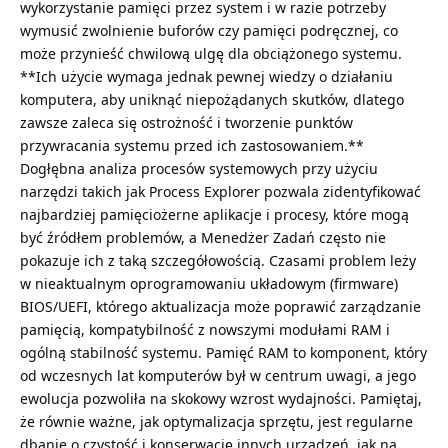
wykorzystanie pamięci przez system i w razie potrzeby
wymusić zwolnienie buforów czy pamięci podręcznej, co
może przynieść chwilową ulgę dla obciążonego systemu.
**Ich użycie wymaga jednak pewnej wiedzy o działaniu
komputera, aby uniknąć niepożądanych skutków, dlatego
zawsze zaleca się ostrożność i tworzenie punktów
przywracania systemu przed ich zastosowaniem.**
Dogłębna analiza procesów systemowych przy użyciu
narzędzi takich jak Process Explorer pozwala zidentyfikować
najbardziej pamięciożerne aplikacje i procesy, które mogą
być źródłem problemów, a Menedżer Zadań często nie
pokazuje ich z taką szczegółowością. Czasami problem leży
w nieaktualnym oprogramowaniu układowym (firmware)
BIOS/UEFI, którego aktualizacja może poprawić zarządzanie
pamięcią, kompatybilność z nowszymi modułami RAM i
ogólną stabilność systemu. Pamięć RAM to komponent, który
od wczesnych lat komputerów był w centrum uwagi, a jego
ewolucja pozwoliła na skokowy wzrost wydajności. Pamiętaj,
że równie ważne, jak optymalizacja sprzętu, jest regularne
dbanie o czystość i konserwację innych urządzeń, jak na