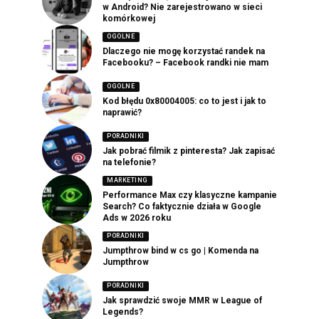
w Android? Nie zarejestrowano w sieci
komórkowej
OGOLNE
Dlaczego nie mogę korzystać randek na
Facebooku? – Facebook randki nie mam
OGOLNE
Kod błędu 0x80004005: co to jest i jak to
naprawić?
PORADNIKI
Jak pobrać filmik z pinteresta? Jak zapisać
na telefonie?
MARKETING
Performance Max czy klasyczne kampanie
Search? Co faktycznie działa w Google
Ads w 2026 roku
PORADNIKI
Jumpthrow bind w cs go | Komenda na
Jumpthrow
PORADNIKI
Jak sprawdzić swoje MMR w League of
Legends?