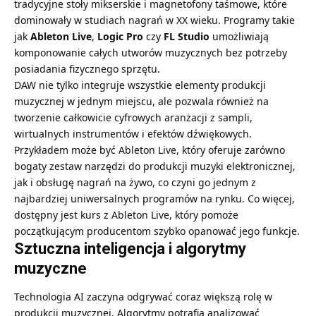
tradycyjne stoły mikserskie i magnetofony taśmowe, które
dominowały w studiach nagrań w XX wieku. Programy takie
jak
Ableton Live
,
Logic Pro
czy
FL Studio
umożliwiają
komponowanie całych utworów muzycznych bez potrzeby
posiadania fizycznego sprzętu.
DAW nie tylko integruje wszystkie elementy produkcji
muzycznej w jednym miejscu, ale pozwala również na
tworzenie całkowicie cyfrowych aranżacji z sampli,
wirtualnych instrumentów i efektów dźwiękowych.
Przykładem może być Ableton Live, który oferuje zarówno
bogaty zestaw narzędzi do produkcji muzyki elektronicznej,
jak i obsługę nagrań na żywo, co czyni go jednym z
najbardziej uniwersalnych programów na rynku. Co więcej,
dostępny jest
kurs z Ableton Live
, który pomoże
początkującym producentom szybko opanować jego funkcje.
Sztuczna inteligencja i algorytmy
muzyczne
Technologia AI zaczyna odgrywać coraz większą rolę w
produkcji muzycznej. Algorytmy potrafią analizować