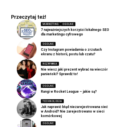
Przeczytaj też!
MARKETING
OGOLNE
7 najważniejszych korzyści lokalnego SEO
dla marketingu cyfrowego
OGOLNE
Czy Instagram powiadamia o zrzutach
ekranu z historii, postu lub czatu?
ROZRYWKA
Nie wiesz jaki prezent wybrać na wieczór
panieński? Sprawdź to!
OGOLNE
Rangi w Rocket League – jakie są?
TECHNOLOGIA
Jak naprawić błąd niezarejestrowana sieć
w Android? Nie zarejestrowano w sieci
komórkowej
OGOLNE