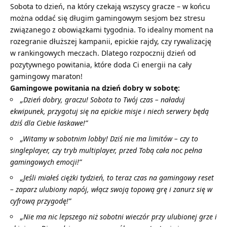
Sobota to dzień, na który czekają wszyscy gracze – w końcu
można oddać się długim gamingowym sesjom bez stresu
związanego z obowiązkami tygodnia. To idealny moment na
rozegranie dłuższej kampanii, epickie rajdy, czy rywalizację
w rankingowych meczach. Dlatego rozpocznij dzień od
pozytywnego powitania, które doda Ci energii na cały
gamingowy maraton!
Gamingowe
powitania na dzień dobry w sobotę
:
„Dzień dobry, graczu! Sobota to Twój czas – naładuj
ekwipunek, przygotuj się na epickie misje i niech serwery będą
dziś dla Ciebie łaskawe!”
„Witamy w sobotnim lobby! Dziś nie ma limitów – czy to
singleplayer, czy tryb multiplayer, przed Tobą cała noc pełna
gamingowych emocji!”
„Jeśli miałeś ciężki tydzień, to teraz czas na gamingowy reset
– zaparz ulubiony napój, włącz swoją topową grę i zanurz się w
cyfrową przygodę!”
„Nie ma nic lepszego niż sobotni wieczór przy ulubionej grze i