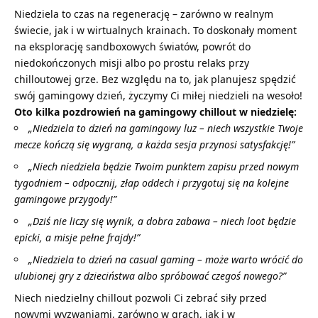
Niedziela to czas na regenerację – zarówno w realnym
świecie, jak i w wirtualnych krainach. To doskonały moment
na eksplorację sandboxowych światów, powrót do
niedokończonych misji albo po prostu relaks przy
chilloutowej grze. Bez względu na to, jak planujesz spędzić
swój gamingowy dzień, życzymy Ci
miłej niedzieli na wesoło
!
Oto kilka pozdrowień na gamingowy chillout w niedzielę:
„Niedziela to dzień na gamingowy luz – niech wszystkie Twoje
mecze kończą się wygraną, a każda sesja przynosi satysfakcję!”
„Niech niedziela będzie Twoim punktem zapisu przed nowym
tygodniem – odpocznij, złap oddech i przygotuj się na kolejne
gamingowe przygody!”
„Dziś nie liczy się wynik, a dobra zabawa – niech loot będzie
epicki, a misje pełne frajdy!”
„Niedziela to dzień na casual gaming – może warto wrócić do
ulubionej gry z dzieciństwa albo spróbować czegoś nowego?”
Niech niedzielny chillout pozwoli Ci zebrać siły przed
nowymi wyzwaniami, zarówno w grach, jak i w