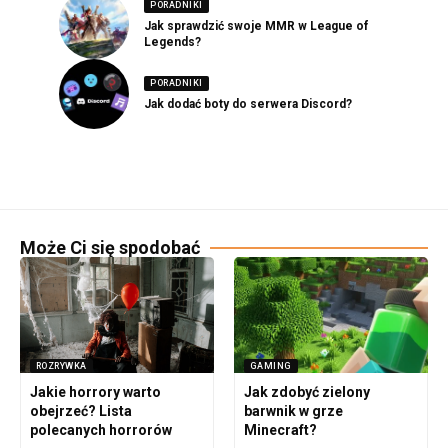
PORADNIKI
Jak sprawdzić swoje MMR w League of
Legends?
PORADNIKI
Jak dodać boty do serwera Discord?
Może Ci się spodobać
ROZRYWKA
GAMING
Jakie horrory warto
Jak zdobyć zielony
obejrzeć? Lista
barwnik w grze
polecanych horrorów
Minecraft?