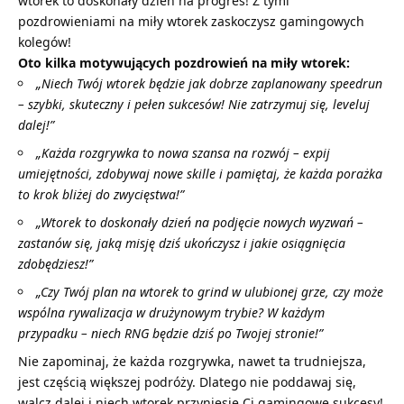
wtorek to doskonały dzień na progres! Z tymi
pozdrowieniami na miły wtorek
zaskoczysz gamingowych
kolegów!
Oto kilka motywujących pozdrowień na miły wtorek:
„Niech Twój wtorek będzie jak dobrze zaplanowany speedrun
– szybki, skuteczny i pełen sukcesów! Nie zatrzymuj się, leveluj
dalej!”
„Każda rozgrywka to nowa szansa na rozwój – expij
umiejętności, zdobywaj nowe skille i pamiętaj, że każda porażka
to krok bliżej do zwycięstwa!”
„Wtorek to doskonały dzień na podjęcie nowych wyzwań –
zastanów się, jaką misję dziś ukończysz i jakie osiągnięcia
zdobędziesz!”
„Czy Twój plan na wtorek to grind w ulubionej grze, czy może
wspólna rywalizacja w drużynowym trybie? W każdym
przypadku – niech RNG będzie dziś po Twojej stronie!”
Nie zapominaj, że każda rozgrywka, nawet ta trudniejsza,
jest częścią większej podróży. Dlatego nie poddawaj się,
walcz dalej i niech wtorek przyniesie Ci gamingowe sukcesy!