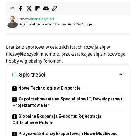
Przez
Adrian Chojnicki
Ostatnia aktualizacja: 18 września, 2024 1:06 pm
Branża e-sportowa w ostatnich latach rozwija się w
niezwykle szybkim tempie, przekształcając się z niszowego
hobby w globalny fenomen.
Spis treści
Nowe Technologie w E-sporcie
Zapotrzebowanie na Specjalistów IT, Deweloperów i
Projektantów Gier
Globalna Ekspansja E-sportu: Rejestracja
Oddziałów w Polsce
Przyszłość Branży E-sportowej i Nowe Możliwości