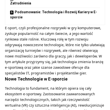
Zatrudnienia
Podsumowanie: Technologia i Rozwój Kariery w E-
sporcie
E-sport, czyli profesjonalne rozgrywki w gry komputerowe,
zyskuje popularność na całym świecie, a jego wartość
rynkowa stale rośnie. Kluczową rolę w tym rozwoju
odgrywają nowoczesne technologie, które nie tylko ułatwiają
organizację turniejów i rozgrywek, ale również otwierają
nowe możliwości zarówno dla graczy, jak i deweloperów. W
tym artykule przyjrzymy się, jak technologia zmienia branżę
e-sportową oraz jakie szanse zawodowe oferuje dla
specjalistów IT, programistów i projektantów gier.
Nowe Technologie w E-sporcie
Technologia to fundament, na którym opiera się cały
ekosystem e-sportowy. Zastosowanie zaawansowanych
narzędzi technologicznych, takich jak rzeczywistość
wirtualna (VR) czy sztuczna inteligencja (AI), rewolucjonizuje