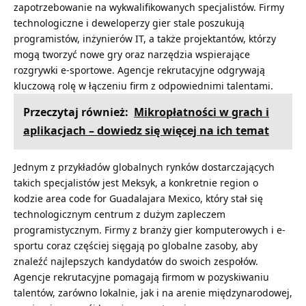
zapotrzebowanie na wykwalifikowanych specjalistów. Firmy
technologiczne i deweloperzy gier stale poszukują
programistów, inżynierów IT, a także projektantów, którzy
mogą tworzyć nowe gry oraz narzędzia wspierające
rozgrywki e-sportowe. Agencje rekrutacyjne odgrywają
kluczową rolę w łączeniu firm z odpowiednimi talentami.
Przeczytaj również:
Mikropłatności w grach i
aplikacjach – dowiedz się więcej na ich temat
Jednym z przykładów globalnych rynków dostarczających
takich specjalistów jest Meksyk, a konkretnie region o
kodzie
area code for Guadalajara Mexico
, który stał się
technologicznym centrum z dużym zapleczem
programistycznym. Firmy z branży gier komputerowych i e-
sportu coraz częściej sięgają po globalne zasoby, aby
znaleźć najlepszych kandydatów do swoich zespołów.
Agencje rekrutacyjne pomagają firmom w pozyskiwaniu
talentów, zarówno lokalnie, jak i na arenie międzynarodowej,