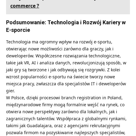
commerce ?
Podsumowanie: Technologia i Rozwój Kariery w
E-sporcie
Technologia ma ogromny wpływ na rozwój e-sportu,
otwierając nowe możliwości zarówno dla graczy, jak i
deweloperów. Współczesne rozwiązania technologiczne,
takie jak VR, AI i analiza danych, rewolucjonizują sposób, w
jaki gry są tworzone i jak odbywają się rozgrywki. Z kolei
wzrost popularności e-sportu na świecie tworzy nowe
miejsca pracy, zwłaszcza dla specjalistów IT i deweloperów
gier.
W Polsce, dzięki procesowi branch registration in Poland,
międzynarodowe firmy mogą formalnie wejść na rynek, co
otwiera nowe perspektywy zarówno dla lokalnych, jak i
zagranicznych talentów. Współpraca z globalnymi rynkami,
takimi jak Guadalajara, oraz z agencjami rekrutacyjnymi
pozwala firmom na pozyskiwanie najlepszych specjalistów,