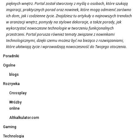
pięknych wnętrz. Portal został stworzony z myślą o osobach, które szukają
inspiracji, praktycznych porad oraz nowinek, które mogą odmienić zarówno
ich dom, jak i codzienne życie. Znajdziesz tu artykuły o najnowszych trendach
w aranżacji wnętrz, pomysły na stylowe dekoracje, a także porady, jak
wykorzystać nowoczesne technologie w tworzeniu funkcjonalnych
przestrzeni. Portal porusza również tematy związane z nowinkami
technologicznymi, dzięki czemu możesz być na bieżąco z rozwiązaniami,
które ułatwiają życie i wprowadzają nowoczesność do Twojego otoczenia.
Poradniki
Ogolne
blogs
Rozrywka
Crossplay
Wróżby
online
Altkalkulator.com
Gaming
Technologia